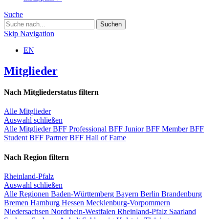
Suche
Skip Navigation
EN
Mitglieder
Nach Mitgliederstatus filtern
Alle Mitglieder
Auswahl schließen
Alle Mitglieder
BFF Professional
BFF Junior
BFF Member
BFF
Student
BFF Partner
BFF Hall of Fame
Nach Region filtern
Rheinland-Pfalz
Auswahl schließen
Alle Regionen
Baden-Württemberg
Bayern
Berlin
Brandenburg
Bremen
Hamburg
Hessen
Mecklenburg-Vorpommern
Niedersachsen
Nordrhein-Westfalen
Rheinland-Pfalz
Saarland