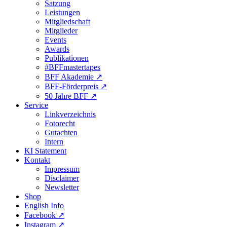
Satzung
Leistungen
Mitgliedschaft
Mitglieder
Events
Awards
Publikationen
#BFFmastertapes
BFF Akademie ↗︎
BFF-Förderpreis ↗︎
50 Jahre BFF ↗︎
Service
Linkverzeichnis
Fotorecht
Gutachten
Intern
KI Statement
Kontakt
Impressum
Disclaimer
Newsletter
Shop
English Info
Facebook ↗︎
Instagram ↗︎