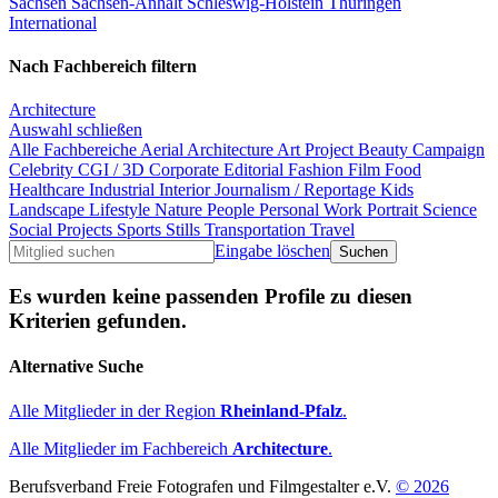
Sachsen
Sachsen-Anhalt
Schleswig-Holstein
Thüringen
International
Nach Fachbereich filtern
Architecture
Auswahl schließen
Alle Fachbereiche
Aerial
Architecture
Art Project
Beauty
Campaign
Celebrity
CGI / 3D
Corporate
Editorial
Fashion
Film
Food
Healthcare
Industrial
Interior
Journalism / Reportage
Kids
Landscape
Lifestyle
Nature
People
Personal Work
Portrait
Science
Social Projects
Sports
Stills
Transportation
Travel
Eingabe löschen
Es wurden keine passenden Profile zu diesen
Kriterien gefunden.
Alternative Suche
Alle Mitglieder in der Region
Rheinland-Pfalz
.
Alle Mitglieder im Fachbereich
Architecture
.
Berufsverband Freie Fotografen und Filmgestalter e.V.
© 2026