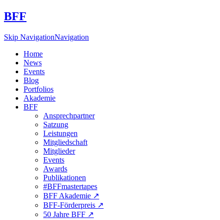
BFF
Skip Navigation
Navigation
Home
News
Events
Blog
Portfolios
Akademie
BFF
Ansprechpartner
Satzung
Leistungen
Mitgliedschaft
Mitglieder
Events
Awards
Publikationen
#BFFmastertapes
BFF Akademie ↗︎
BFF-Förderpreis ↗︎
50 Jahre BFF ↗︎