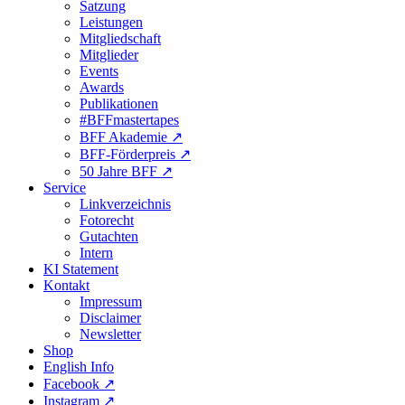
Satzung
Leistungen
Mitgliedschaft
Mitglieder
Events
Awards
Publikationen
#BFFmastertapes
BFF Akademie ↗︎
BFF-Förderpreis ↗︎
50 Jahre BFF ↗︎
Service
Linkverzeichnis
Fotorecht
Gutachten
Intern
KI Statement
Kontakt
Impressum
Disclaimer
Newsletter
Shop
English Info
Facebook ↗︎
Instagram ↗︎