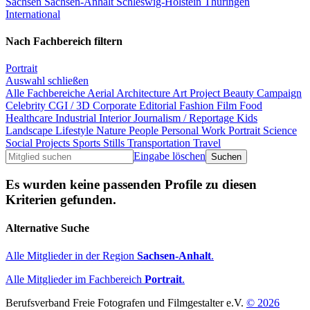
Sachsen
Sachsen-Anhalt
Schleswig-Holstein
Thüringen
International
Nach Fachbereich filtern
Portrait
Auswahl schließen
Alle Fachbereiche
Aerial
Architecture
Art Project
Beauty
Campaign
Celebrity
CGI / 3D
Corporate
Editorial
Fashion
Film
Food
Healthcare
Industrial
Interior
Journalism / Reportage
Kids
Landscape
Lifestyle
Nature
People
Personal Work
Portrait
Science
Social Projects
Sports
Stills
Transportation
Travel
Eingabe löschen
Es wurden keine passenden Profile zu diesen
Kriterien gefunden.
Alternative Suche
Alle Mitglieder in der Region
Sachsen-Anhalt
.
Alle Mitglieder im Fachbereich
Portrait
.
Berufsverband Freie Fotografen und Filmgestalter e.V.
© 2026