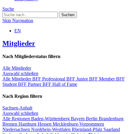
Suche
Skip Navigation
EN
Mitglieder
Nach Mitgliederstatus filtern
Alle Mitglieder
Auswahl schließen
Alle Mitglieder
BFF Professional
BFF Junior
BFF Member
BFF
Student
BFF Partner
BFF Hall of Fame
Nach Region filtern
Sachsen-Anhalt
Auswahl schließen
Alle Regionen
Baden-Württemberg
Bayern
Berlin
Brandenburg
Bremen
Hamburg
Hessen
Mecklenburg-Vorpommern
Niedersachsen
Nordrhein-Westfalen
Rheinland-Pfalz
Saarland