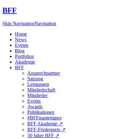
BFF
Skip Navigation
Navigation
Home
News
Events
Blog
Portfolios
Akademie
BFF
Ansprechpartner
Satzung
Leistungen
Mitgliedschaft
Mitglieder
Events
Awards
Publikationen
#BFFmastertapes
BFF Akademie ↗︎
BFF-Förderpreis ↗︎
50 Jahre BFF ↗︎