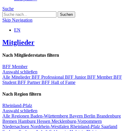
Suche
Skip Navigation
EN
Mitglieder
Nach Mitgliederstatus filtern
BFF Member
Auswahl schließen
Alle Mitglieder
BFF Professional
BFF Junior
BFF Member
BFF
Student
BFF Partner
BFF Hall of Fame
Nach Region filtern
Rheinland-Pfalz
Auswahl schließen
Alle Regionen
Baden-Württemberg
Bayern
Berlin
Brandenburg
Bremen
Hamburg
Hessen
Mecklenburg-Vorpommern
Niedersachsen
Nordrhein-Westfalen
Rheinland-Pfalz
Saarland