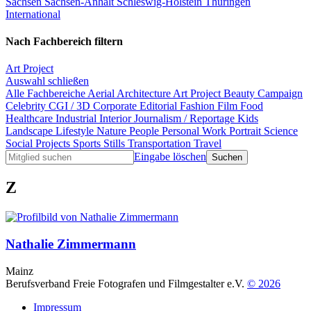
Sachsen
Sachsen-Anhalt
Schleswig-Holstein
Thüringen
International
Nach Fachbereich filtern
Art Project
Auswahl schließen
Alle Fachbereiche
Aerial
Architecture
Art Project
Beauty
Campaign
Celebrity
CGI / 3D
Corporate
Editorial
Fashion
Film
Food
Healthcare
Industrial
Interior
Journalism / Reportage
Kids
Landscape
Lifestyle
Nature
People
Personal Work
Portrait
Science
Social Projects
Sports
Stills
Transportation
Travel
Eingabe löschen
Z
Nathalie Zimmermann
Mainz
Berufsverband Freie Fotografen und Filmgestalter e.V.
© 2026
Impressum