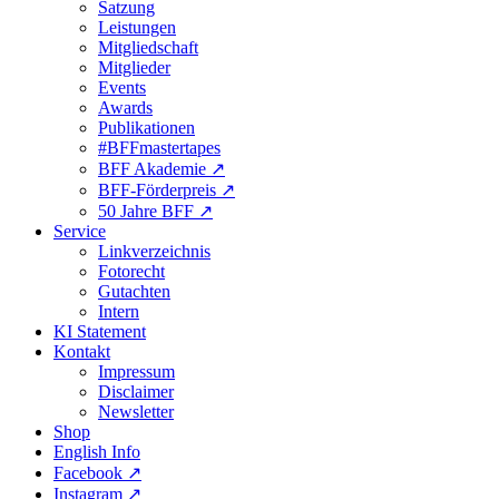
Satzung
Leistungen
Mitgliedschaft
Mitglieder
Events
Awards
Publikationen
#BFFmastertapes
BFF Akademie ↗︎
BFF-Förderpreis ↗︎
50 Jahre BFF ↗︎
Service
Linkverzeichnis
Fotorecht
Gutachten
Intern
KI Statement
Kontakt
Impressum
Disclaimer
Newsletter
Shop
English Info
Facebook ↗︎
Instagram ↗︎