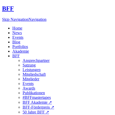
BFF
Skip Navigation
Navigation
Home
News
Events
Blog
Portfolios
Akademie
BFF
Ansprechpartner
Satzung
Leistungen
Mitgliedschaft
Mitglieder
Events
Awards
Publikationen
#BFFmastertapes
BFF Akademie ↗︎
BFF-Förderpreis ↗︎
50 Jahre BFF ↗︎