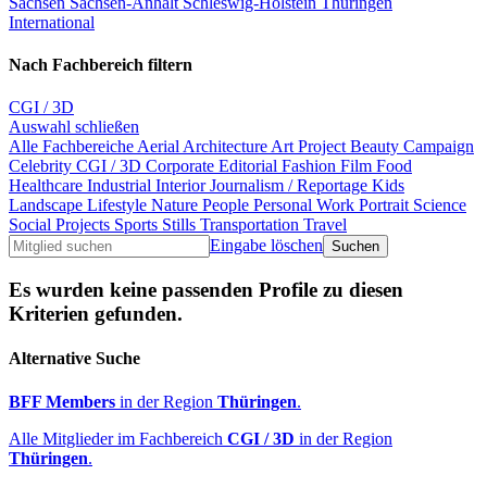
Sachsen
Sachsen-Anhalt
Schleswig-Holstein
Thüringen
International
Nach Fachbereich filtern
CGI / 3D
Auswahl schließen
Alle Fachbereiche
Aerial
Architecture
Art Project
Beauty
Campaign
Celebrity
CGI / 3D
Corporate
Editorial
Fashion
Film
Food
Healthcare
Industrial
Interior
Journalism / Reportage
Kids
Landscape
Lifestyle
Nature
People
Personal Work
Portrait
Science
Social Projects
Sports
Stills
Transportation
Travel
Eingabe löschen
Es wurden keine passenden Profile zu diesen
Kriterien gefunden.
Alternative Suche
BFF Members
in der Region
Thüringen
.
Alle Mitglieder im Fachbereich
CGI / 3D
in der Region
Thüringen
.