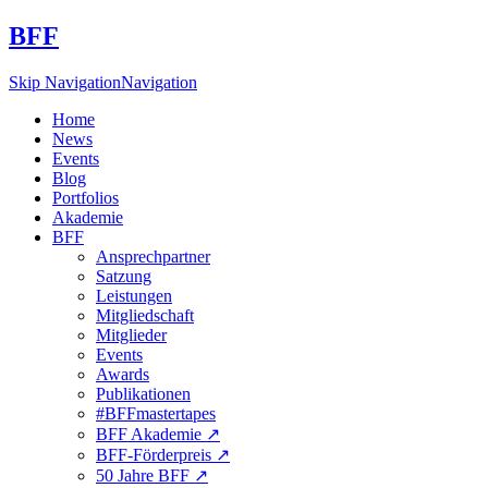
BFF
Skip Navigation
Navigation
Home
News
Events
Blog
Portfolios
Akademie
BFF
Ansprechpartner
Satzung
Leistungen
Mitgliedschaft
Mitglieder
Events
Awards
Publikationen
#BFFmastertapes
BFF Akademie ↗︎
BFF-Förderpreis ↗︎
50 Jahre BFF ↗︎