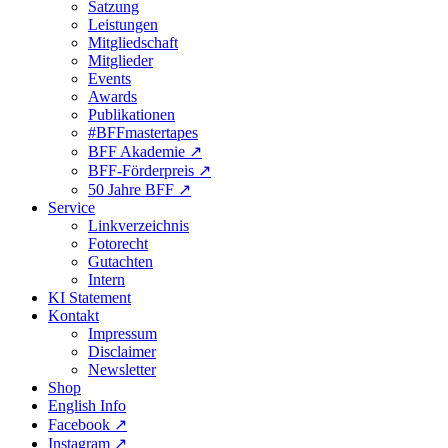
Satzung
Leistungen
Mitgliedschaft
Mitglieder
Events
Awards
Publikationen
#BFFmastertapes
BFF Akademie ↗︎
BFF-Förderpreis ↗︎
50 Jahre BFF ↗︎
Service
Linkverzeichnis
Fotorecht
Gutachten
Intern
KI Statement
Kontakt
Impressum
Disclaimer
Newsletter
Shop
English Info
Facebook ↗︎
Instagram ↗︎