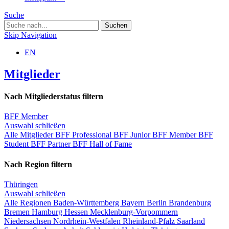
Suche
Skip Navigation
EN
Mitglieder
Nach Mitgliederstatus filtern
BFF Member
Auswahl schließen
Alle Mitglieder
BFF Professional
BFF Junior
BFF Member
BFF
Student
BFF Partner
BFF Hall of Fame
Nach Region filtern
Thüringen
Auswahl schließen
Alle Regionen
Baden-Württemberg
Bayern
Berlin
Brandenburg
Bremen
Hamburg
Hessen
Mecklenburg-Vorpommern
Niedersachsen
Nordrhein-Westfalen
Rheinland-Pfalz
Saarland