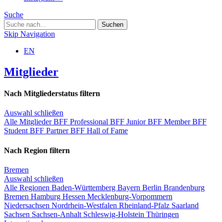
Suche
Skip Navigation
EN
Mitglieder
Nach Mitgliederstatus filtern
Auswahl schließen
Alle Mitglieder
BFF Professional
BFF Junior
BFF Member
BFF
Student
BFF Partner
BFF Hall of Fame
Nach Region filtern
Bremen
Auswahl schließen
Alle Regionen
Baden-Württemberg
Bayern
Berlin
Brandenburg
Bremen
Hamburg
Hessen
Mecklenburg-Vorpommern
Niedersachsen
Nordrhein-Westfalen
Rheinland-Pfalz
Saarland
Sachsen
Sachsen-Anhalt
Schleswig-Holstein
Thüringen