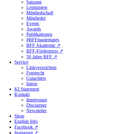
Satzung
Leistungen
Mitgliedschaft
Mitglieder
Events
Awards
Publikationen
#BFFmastertapes
BFF Akademie ↗︎
BFF-Förderpreis ↗︎
50 Jahre BFF ↗︎
Service
Linkverzeichnis
Fotorecht
Gutachten
Intern
KI Statement
Kontakt
Impressum
Disclaimer
Newsletter
Shop
English Info
Facebook ↗︎
Instagram ↗︎