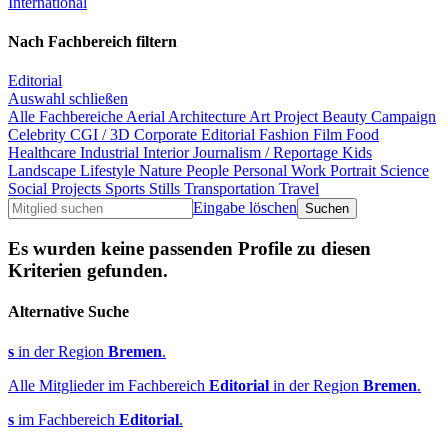
International
Nach Fachbereich filtern
Editorial
Auswahl schließen
Alle Fachbereiche
Aerial
Architecture
Art Project
Beauty
Campaign
Celebrity
CGI / 3D
Corporate
Editorial
Fashion
Film
Food
Healthcare
Industrial
Interior
Journalism / Reportage
Kids
Landscape
Lifestyle
Nature
People
Personal Work
Portrait
Science
Social Projects
Sports
Stills
Transportation
Travel
Eingabe löschen
Es wurden keine passenden Profile zu diesen
Kriterien gefunden.
Alternative Suche
s
in der Region
Bremen
.
Alle Mitglieder im Fachbereich
Editorial
in der Region
Bremen
.
s
im Fachbereich
Editorial
.