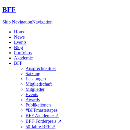
BFF
Skip Navigation
Navigation
Home
News
Events
Blog
Portfolios
Akademie
BFF
Ansprechpartner
Satzung
Leistungen
Mitgliedschaft
Mitglieder
Events
Awards
Publikationen
#BFFmastertapes
BFF Akademie ↗︎
BFF-Förderpreis ↗︎
50 Jahre BFF ↗︎