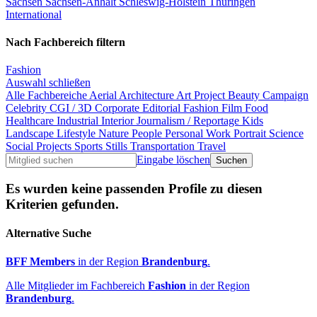
Sachsen
Sachsen-Anhalt
Schleswig-Holstein
Thüringen
International
Nach Fachbereich filtern
Fashion
Auswahl schließen
Alle Fachbereiche
Aerial
Architecture
Art Project
Beauty
Campaign
Celebrity
CGI / 3D
Corporate
Editorial
Fashion
Film
Food
Healthcare
Industrial
Interior
Journalism / Reportage
Kids
Landscape
Lifestyle
Nature
People
Personal Work
Portrait
Science
Social Projects
Sports
Stills
Transportation
Travel
Eingabe löschen
Es wurden keine passenden Profile zu diesen
Kriterien gefunden.
Alternative Suche
BFF Members
in der Region
Brandenburg
.
Alle Mitglieder im Fachbereich
Fashion
in der Region
Brandenburg
.