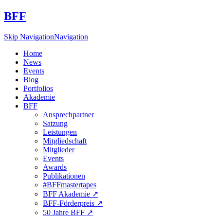
BFF
Skip Navigation
Navigation
Home
News
Events
Blog
Portfolios
Akademie
BFF
Ansprechpartner
Satzung
Leistungen
Mitgliedschaft
Mitglieder
Events
Awards
Publikationen
#BFFmastertapes
BFF Akademie ↗︎
BFF-Förderpreis ↗︎
50 Jahre BFF ↗︎