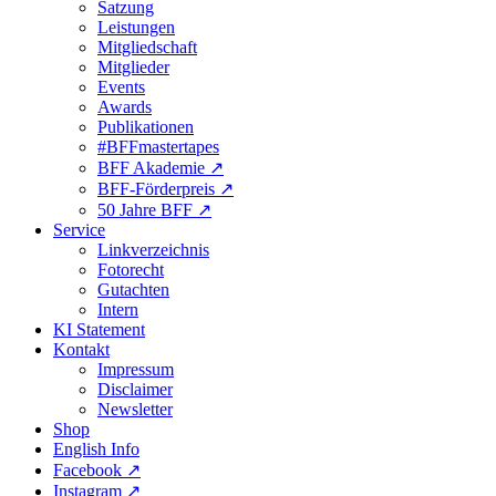
Satzung
Leistungen
Mitgliedschaft
Mitglieder
Events
Awards
Publikationen
#BFFmastertapes
BFF Akademie ↗︎
BFF-Förderpreis ↗︎
50 Jahre BFF ↗︎
Service
Linkverzeichnis
Fotorecht
Gutachten
Intern
KI Statement
Kontakt
Impressum
Disclaimer
Newsletter
Shop
English Info
Facebook ↗︎
Instagram ↗︎