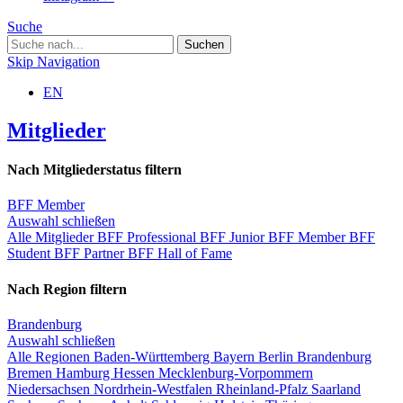
Suche
Skip Navigation
EN
Mitglieder
Nach Mitgliederstatus filtern
BFF Member
Auswahl schließen
Alle Mitglieder
BFF Professional
BFF Junior
BFF Member
BFF
Student
BFF Partner
BFF Hall of Fame
Nach Region filtern
Brandenburg
Auswahl schließen
Alle Regionen
Baden-Württemberg
Bayern
Berlin
Brandenburg
Bremen
Hamburg
Hessen
Mecklenburg-Vorpommern
Niedersachsen
Nordrhein-Westfalen
Rheinland-Pfalz
Saarland