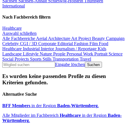
Sachsen
Sachsen-Anhalt
Schleswig-Holstein
Thüringen
International
Nach Fachbereich filtern
Healthcare
Auswahl schließen
Alle Fachbereiche
Aerial
Architecture
Art Project
Beauty
Campaign
Celebrity
CGI / 3D
Corporate
Editorial
Fashion
Film
Food
Healthcare
Industrial
Interior
Journalism / Reportage
Kids
Landscape
Lifestyle
Nature
People
Personal Work
Portrait
Science
Social Projects
Sports
Stills
Transportation
Travel
Eingabe löschen
Es wurden keine passenden Profile zu diesen
Kriterien gefunden.
Alternative Suche
BFF Members
in der Region
Baden-Württemberg
.
Alle Mitglieder im Fachbereich
Healthcare
in der Region
Baden-
Württemberg
.