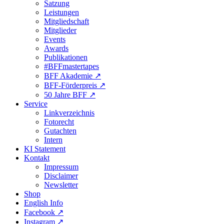
Satzung
Leistungen
Mitgliedschaft
Mitglieder
Events
Awards
Publikationen
#BFFmastertapes
BFF Akademie ↗︎
BFF-Förderpreis ↗︎
50 Jahre BFF ↗︎
Service
Linkverzeichnis
Fotorecht
Gutachten
Intern
KI Statement
Kontakt
Impressum
Disclaimer
Newsletter
Shop
English Info
Facebook ↗︎
Instagram ↗︎