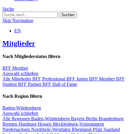
Suche
Skip Navigation
EN
Mitglieder
Nach Mitgliederstatus filtern
BFF Member
Auswahl schließen
Alle Mitglieder
BFF Professional
BFF Junior
BFF Member
BFF
Student
BFF Partner
BFF Hall of Fame
Nach Region filtern
Baden-Württemberg
Auswahl schließen
Alle Regionen
Baden-Württemberg
Bayern
Berlin
Brandenburg
Bremen
Hamburg
Hessen
Mecklenburg-Vorpommern
Niedersachsen
Nordrhein-Westfalen
Rheinland-Pfalz
Saarland