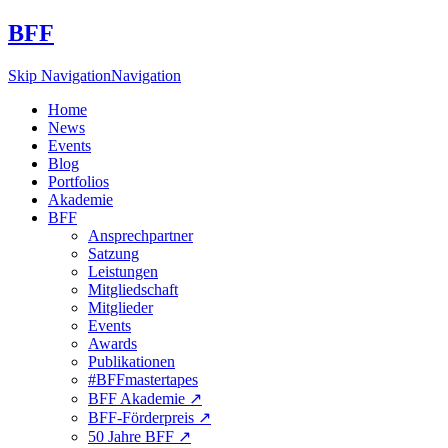
BFF
Skip Navigation
Navigation
Home
News
Events
Blog
Portfolios
Akademie
BFF
Ansprechpartner
Satzung
Leistungen
Mitgliedschaft
Mitglieder
Events
Awards
Publikationen
#BFFmastertapes
BFF Akademie ↗︎
BFF-Förderpreis ↗︎
50 Jahre BFF ↗︎