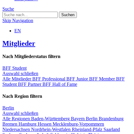
Suche
Skip Navigation
EN
Mitglieder
Nach Mitgliederstatus filtern
BFF Student
Auswahl schließen
Alle Mitglieder
BFF Professional
BFF Junior
BFF Member
BFF
Student
BFF Partner
BFF Hall of Fame
Nach Region filtern
Berlin
Auswahl schließen
Alle Regionen
Baden-Württemberg
Bayern
Berlin
Brandenburg
Bremen
Hamburg
Hessen
Mecklenburg-Vorpommern
Niedersachsen
Nordrhein-Westfalen
Rheinland-Pfalz
Saarland