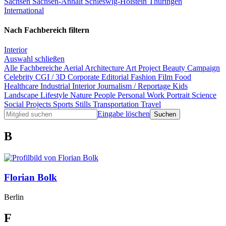
Sachsen
Sachsen-Anhalt
Schleswig-Holstein
Thüringen
International
Nach Fachbereich filtern
Interior
Auswahl schließen
Alle Fachbereiche
Aerial
Architecture
Art Project
Beauty
Campaign
Celebrity
CGI / 3D
Corporate
Editorial
Fashion
Film
Food
Healthcare
Industrial
Interior
Journalism / Reportage
Kids
Landscape
Lifestyle
Nature
People
Personal Work
Portrait
Science
Social Projects
Sports
Stills
Transportation
Travel
Eingabe löschen
B
Florian Bolk
Berlin
F