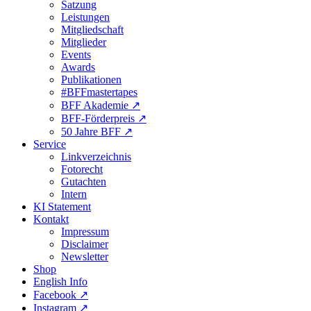
Satzung
Leistungen
Mitgliedschaft
Mitglieder
Events
Awards
Publikationen
#BFFmastertapes
BFF Akademie ↗︎
BFF-Förderpreis ↗︎
50 Jahre BFF ↗︎
Service
Linkverzeichnis
Fotorecht
Gutachten
Intern
KI Statement
Kontakt
Impressum
Disclaimer
Newsletter
Shop
English Info
Facebook ↗︎
Instagram ↗︎