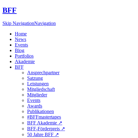
BFF
Skip Navigation
Navigation
Home
News
Events
Blog
Portfolios
Akademie
BFF
Ansprechpartner
Satzung
Leistungen
Mitgliedschaft
Mitglieder
Events
Awards
Publikationen
#BFFmastertapes
BFF Akademie ↗︎
BFF-Förderpreis ↗︎
50 Jahre BFF ↗︎