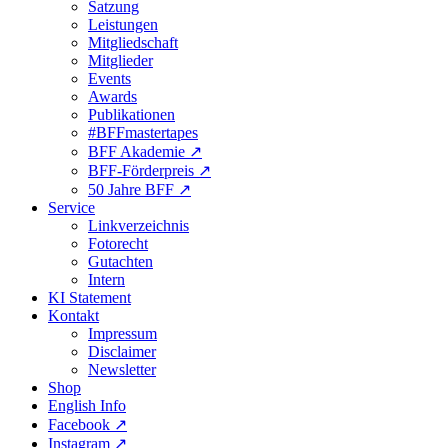
Satzung
Leistungen
Mitgliedschaft
Mitglieder
Events
Awards
Publikationen
#BFFmastertapes
BFF Akademie ↗︎
BFF-Förderpreis ↗︎
50 Jahre BFF ↗︎
Service
Linkverzeichnis
Fotorecht
Gutachten
Intern
KI Statement
Kontakt
Impressum
Disclaimer
Newsletter
Shop
English Info
Facebook ↗︎
Instagram ↗︎