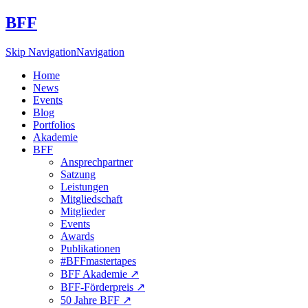
BFF
Skip Navigation
Navigation
Home
News
Events
Blog
Portfolios
Akademie
BFF
Ansprechpartner
Satzung
Leistungen
Mitgliedschaft
Mitglieder
Events
Awards
Publikationen
#BFFmastertapes
BFF Akademie ↗︎
BFF-Förderpreis ↗︎
50 Jahre BFF ↗︎