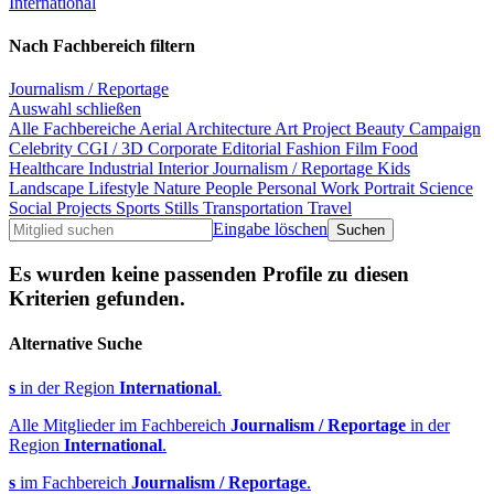
International
Nach Fachbereich filtern
Journalism / Reportage
Auswahl schließen
Alle Fachbereiche
Aerial
Architecture
Art Project
Beauty
Campaign
Celebrity
CGI / 3D
Corporate
Editorial
Fashion
Film
Food
Healthcare
Industrial
Interior
Journalism / Reportage
Kids
Landscape
Lifestyle
Nature
People
Personal Work
Portrait
Science
Social Projects
Sports
Stills
Transportation
Travel
Eingabe löschen
Es wurden keine passenden Profile zu diesen
Kriterien gefunden.
Alternative Suche
s
in der Region
International
.
Alle Mitglieder im Fachbereich
Journalism / Reportage
in der
Region
International
.
s
im Fachbereich
Journalism / Reportage
.