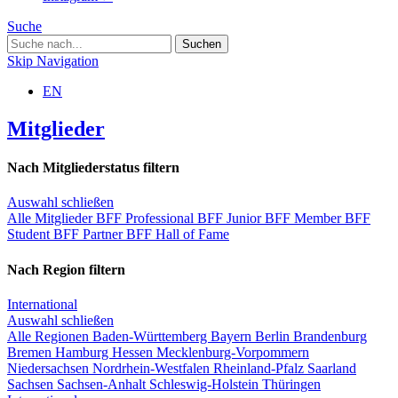
Suche
Skip Navigation
EN
Mitglieder
Nach Mitgliederstatus filtern
Auswahl schließen
Alle Mitglieder
BFF Professional
BFF Junior
BFF Member
BFF
Student
BFF Partner
BFF Hall of Fame
Nach Region filtern
International
Auswahl schließen
Alle Regionen
Baden-Württemberg
Bayern
Berlin
Brandenburg
Bremen
Hamburg
Hessen
Mecklenburg-Vorpommern
Niedersachsen
Nordrhein-Westfalen
Rheinland-Pfalz
Saarland
Sachsen
Sachsen-Anhalt
Schleswig-Holstein
Thüringen