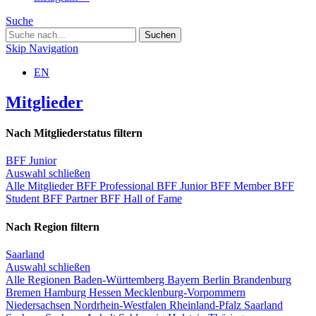
Suche
Skip Navigation
EN
Mitglieder
Nach Mitgliederstatus filtern
BFF Junior
Auswahl schließen
Alle Mitglieder
BFF Professional
BFF Junior
BFF Member
BFF
Student
BFF Partner
BFF Hall of Fame
Nach Region filtern
Saarland
Auswahl schließen
Alle Regionen
Baden-Württemberg
Bayern
Berlin
Brandenburg
Bremen
Hamburg
Hessen
Mecklenburg-Vorpommern
Niedersachsen
Nordrhein-Westfalen
Rheinland-Pfalz
Saarland