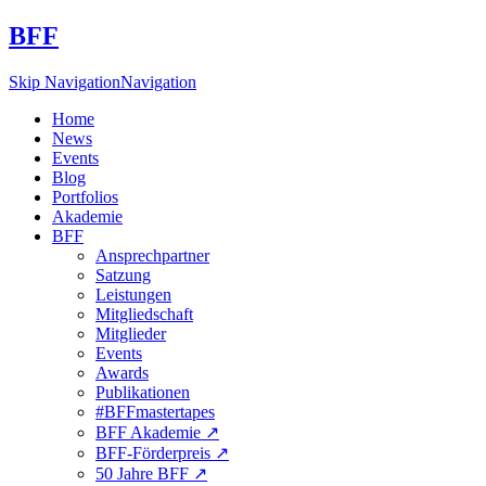
BFF
Skip Navigation
Navigation
Home
News
Events
Blog
Portfolios
Akademie
BFF
Ansprechpartner
Satzung
Leistungen
Mitgliedschaft
Mitglieder
Events
Awards
Publikationen
#BFFmastertapes
BFF Akademie ↗︎
BFF-Förderpreis ↗︎
50 Jahre BFF ↗︎