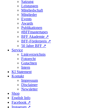
Satzung
Leistungen
Mitgliedschaft
Mitglieder
Events
Awards
Publikationen
#BFFmastertapes
BFF Akademie ↗︎
BFF-Förderpreis ↗︎
50 Jahre BFF ↗︎
Service
Linkverzeichnis
Fotorecht
Gutachten
Intern
KI Statement
Kontakt
Impressum
Disclaimer
Newsletter
Shop
English Info
Facebook ↗︎
Instagram ↗︎