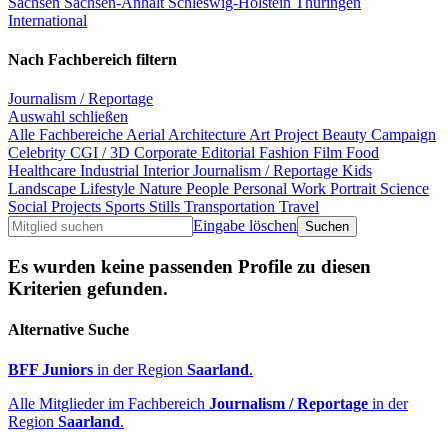
Sachsen
Sachsen-Anhalt
Schleswig-Holstein
Thüringen
International
Nach Fachbereich filtern
Journalism / Reportage
Auswahl schließen
Alle Fachbereiche
Aerial
Architecture
Art Project
Beauty
Campaign
Celebrity
CGI / 3D
Corporate
Editorial
Fashion
Film
Food
Healthcare
Industrial
Interior
Journalism / Reportage
Kids
Landscape
Lifestyle
Nature
People
Personal Work
Portrait
Science
Social Projects
Sports
Stills
Transportation
Travel
Eingabe löschen
Es wurden keine passenden Profile zu diesen
Kriterien gefunden.
Alternative Suche
BFF Juniors
in der Region
Saarland
.
Alle Mitglieder im Fachbereich
Journalism / Reportage
in der
Region
Saarland
.