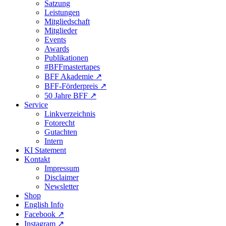
Satzung
Leistungen
Mitgliedschaft
Mitglieder
Events
Awards
Publikationen
#BFFmastertapes
BFF Akademie ↗︎
BFF-Förderpreis ↗︎
50 Jahre BFF ↗︎
Service
Linkverzeichnis
Fotorecht
Gutachten
Intern
KI Statement
Kontakt
Impressum
Disclaimer
Newsletter
Shop
English Info
Facebook ↗︎
Instagram ↗︎