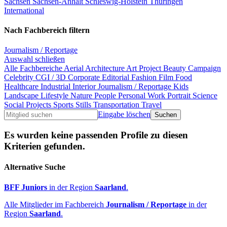
Sachsen
Sachsen-Anhalt
Schleswig-Holstein
Thüringen
International
Nach Fachbereich filtern
Journalism / Reportage
Auswahl schließen
Alle Fachbereiche
Aerial
Architecture
Art Project
Beauty
Campaign
Celebrity
CGI / 3D
Corporate
Editorial
Fashion
Film
Food
Healthcare
Industrial
Interior
Journalism / Reportage
Kids
Landscape
Lifestyle
Nature
People
Personal Work
Portrait
Science
Social Projects
Sports
Stills
Transportation
Travel
Eingabe löschen
Es wurden keine passenden Profile zu diesen
Kriterien gefunden.
Alternative Suche
BFF Juniors
in der Region
Saarland
.
Alle Mitglieder im Fachbereich
Journalism / Reportage
in der
Region
Saarland
.