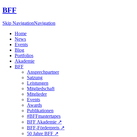
BFF
Skip Navigation
Navigation
Home
News
Events
Blog
Portfolios
Akademie
BFF
Ansprechpartner
Satzung
Leistungen
Mitgliedschaft
Mitglieder
Events
Awards
Publikationen
#BFFmastertapes
BFF Akademie ↗︎
BFF-Förderpreis ↗︎
50 Jahre BFF ↗︎