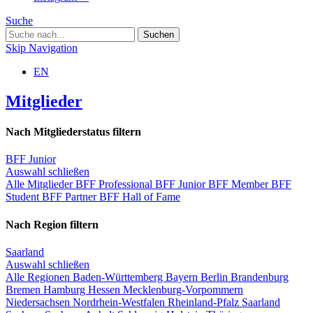
Suche
Skip Navigation
EN
Mitglieder
Nach Mitgliederstatus filtern
BFF Junior
Auswahl schließen
Alle Mitglieder
BFF Professional
BFF Junior
BFF Member
BFF
Student
BFF Partner
BFF Hall of Fame
Nach Region filtern
Saarland
Auswahl schließen
Alle Regionen
Baden-Württemberg
Bayern
Berlin
Brandenburg
Bremen
Hamburg
Hessen
Mecklenburg-Vorpommern
Niedersachsen
Nordrhein-Westfalen
Rheinland-Pfalz
Saarland