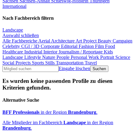
Sachsen
Sachsen-Anhalt
Schleswig-Holstein
Thüringen
International
Nach Fachbereich filtern
Landscape
Auswahl schließen
Alle Fachbereiche
Aerial
Architecture
Art Project
Beauty
Campaign
Celebrity
CGI / 3D
Corporate
Editorial
Fashion
Film
Food
Healthcare
Industrial
Interior
Journalism / Reportage
Kids
Landscape
Lifestyle
Nature
People
Personal Work
Portrait
Science
Social Projects
Sports
Stills
Transportation
Travel
Eingabe löschen
Es wurden keine passenden Profile zu diesen
Kriterien gefunden.
Alternative Suche
BFF Professionals
in der Region
Brandenburg
.
Alle Mitglieder im Fachbereich
Landscape
in der Region
Brandenburg
.