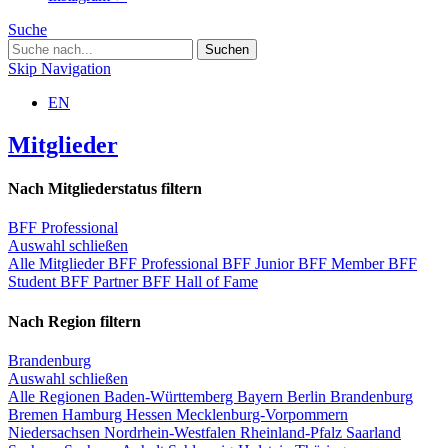
Suche
Skip Navigation
EN
Mitglieder
Nach Mitgliederstatus filtern
BFF Professional
Auswahl schließen
Alle Mitglieder
BFF Professional
BFF Junior
BFF Member
BFF
Student
BFF Partner
BFF Hall of Fame
Nach Region filtern
Brandenburg
Auswahl schließen
Alle Regionen
Baden-Württemberg
Bayern
Berlin
Brandenburg
Bremen
Hamburg
Hessen
Mecklenburg-Vorpommern
Niedersachsen
Nordrhein-Westfalen
Rheinland-Pfalz
Saarland