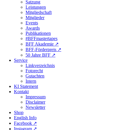
Satzung
Leistungen
Mitgliedschaft
Mitglieder
Events
Awards
Publikationen
#BFFmastertapes
BFF Akademie ↗︎
BFF-Förderpreis ↗︎
50 Jahre BFF ↗︎
Service
Linkverzeichnis
Fotorecht
Gutachten
Intern
KI Statement
Kontakt
Impressum
Disclaimer
Newsletter
Shop
English Info
Facebook ↗︎
Instagram ↗︎