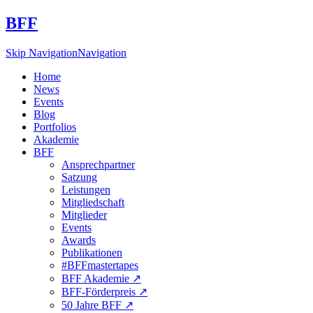
BFF
Skip Navigation
Navigation
Home
News
Events
Blog
Portfolios
Akademie
BFF
Ansprechpartner
Satzung
Leistungen
Mitgliedschaft
Mitglieder
Events
Awards
Publikationen
#BFFmastertapes
BFF Akademie ↗︎
BFF-Förderpreis ↗︎
50 Jahre BFF ↗︎