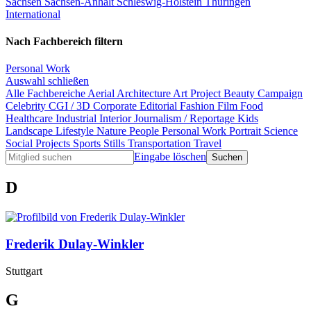
Sachsen
Sachsen-Anhalt
Schleswig-Holstein
Thüringen
International
Nach Fachbereich filtern
Personal Work
Auswahl schließen
Alle Fachbereiche
Aerial
Architecture
Art Project
Beauty
Campaign
Celebrity
CGI / 3D
Corporate
Editorial
Fashion
Film
Food
Healthcare
Industrial
Interior
Journalism / Reportage
Kids
Landscape
Lifestyle
Nature
People
Personal Work
Portrait
Science
Social Projects
Sports
Stills
Transportation
Travel
Eingabe löschen
D
Frederik Dulay-Winkler
Stuttgart
G