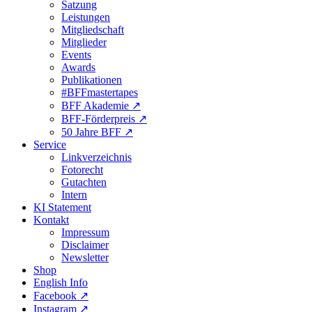
Satzung
Leistungen
Mitgliedschaft
Mitglieder
Events
Awards
Publikationen
#BFFmastertapes
BFF Akademie ↗︎
BFF-Förderpreis ↗︎
50 Jahre BFF ↗︎
Service
Linkverzeichnis
Fotorecht
Gutachten
Intern
KI Statement
Kontakt
Impressum
Disclaimer
Newsletter
Shop
English Info
Facebook ↗︎
Instagram ↗︎