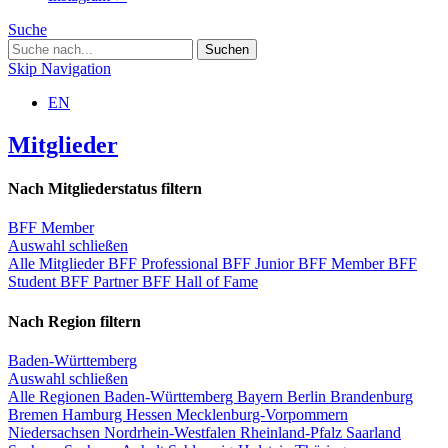
Suche
Skip Navigation
EN
Mitglieder
Nach Mitgliederstatus filtern
BFF Member
Auswahl schließen
Alle Mitglieder
BFF Professional
BFF Junior
BFF Member
BFF
Student
BFF Partner
BFF Hall of Fame
Nach Region filtern
Baden-Württemberg
Auswahl schließen
Alle Regionen
Baden-Württemberg
Bayern
Berlin
Brandenburg
Bremen
Hamburg
Hessen
Mecklenburg-Vorpommern
Niedersachsen
Nordrhein-Westfalen
Rheinland-Pfalz
Saarland