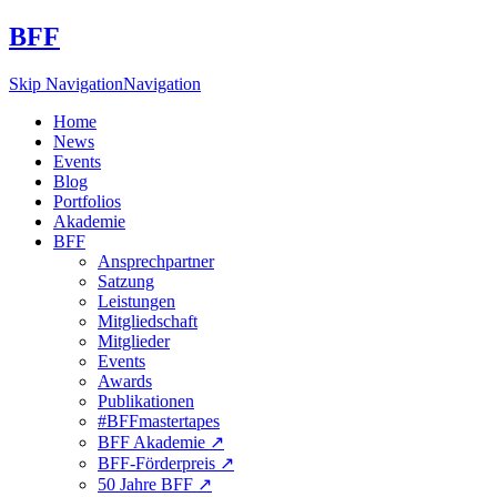
BFF
Skip Navigation
Navigation
Home
News
Events
Blog
Portfolios
Akademie
BFF
Ansprechpartner
Satzung
Leistungen
Mitgliedschaft
Mitglieder
Events
Awards
Publikationen
#BFFmastertapes
BFF Akademie ↗︎
BFF-Förderpreis ↗︎
50 Jahre BFF ↗︎