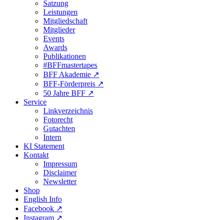
Satzung
Leistungen
Mitgliedschaft
Mitglieder
Events
Awards
Publikationen
#BFFmastertapes
BFF Akademie ↗︎
BFF-Förderpreis ↗︎
50 Jahre BFF ↗︎
Service
Linkverzeichnis
Fotorecht
Gutachten
Intern
KI Statement
Kontakt
Impressum
Disclaimer
Newsletter
Shop
English Info
Facebook ↗︎
Instagram ↗︎