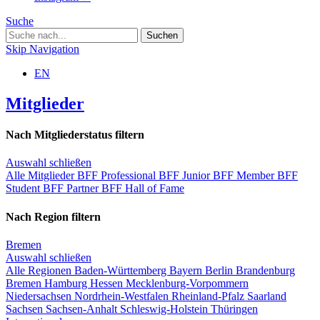
Suche
Skip Navigation
EN
Mitglieder
Nach Mitgliederstatus filtern
Auswahl schließen
Alle Mitglieder
BFF Professional
BFF Junior
BFF Member
BFF
Student
BFF Partner
BFF Hall of Fame
Nach Region filtern
Bremen
Auswahl schließen
Alle Regionen
Baden-Württemberg
Bayern
Berlin
Brandenburg
Bremen
Hamburg
Hessen
Mecklenburg-Vorpommern
Niedersachsen
Nordrhein-Westfalen
Rheinland-Pfalz
Saarland
Sachsen
Sachsen-Anhalt
Schleswig-Holstein
Thüringen