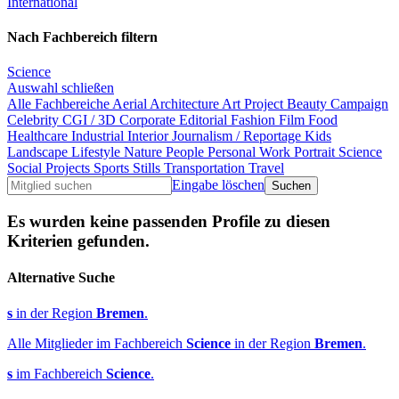
International
Nach Fachbereich filtern
Science
Auswahl schließen
Alle Fachbereiche
Aerial
Architecture
Art Project
Beauty
Campaign
Celebrity
CGI / 3D
Corporate
Editorial
Fashion
Film
Food
Healthcare
Industrial
Interior
Journalism / Reportage
Kids
Landscape
Lifestyle
Nature
People
Personal Work
Portrait
Science
Social Projects
Sports
Stills
Transportation
Travel
Eingabe löschen
Es wurden keine passenden Profile zu diesen
Kriterien gefunden.
Alternative Suche
s
in der Region
Bremen
.
Alle Mitglieder im Fachbereich
Science
in der Region
Bremen
.
s
im Fachbereich
Science
.