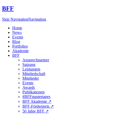
BFF
Skip Navigation
Navigation
Home
News
Events
Blog
Portfolios
Akademie
BFF
Ansprechpartner
Satzung
Leistungen
Mitgliedschaft
Mitglieder
Events
Awards
Publikationen
#BFFmastertapes
BFF Akademie ↗︎
BFF-Förderpreis ↗︎
50 Jahre BFF ↗︎