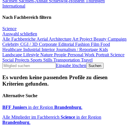
Sachsen
Sachsen-Anhalt
Schleswig-Holstein
Thüringen
International
Nach Fachbereich filtern
Science
Auswahl schließen
Alle Fachbereiche
Aerial
Architecture
Art Project
Beauty
Campaign
Celebrity
CGI / 3D
Corporate
Editorial
Fashion
Film
Food
Healthcare
Industrial
Interior
Journalism / Reportage
Kids
Landscape
Lifestyle
Nature
People
Personal Work
Portrait
Science
Social Projects
Sports
Stills
Transportation
Travel
Eingabe löschen
Es wurden keine passenden Profile zu diesen
Kriterien gefunden.
Alternative Suche
BFF Juniors
in der Region
Brandenburg
.
Alle Mitglieder im Fachbereich
Science
in der Region
Brandenburg
.