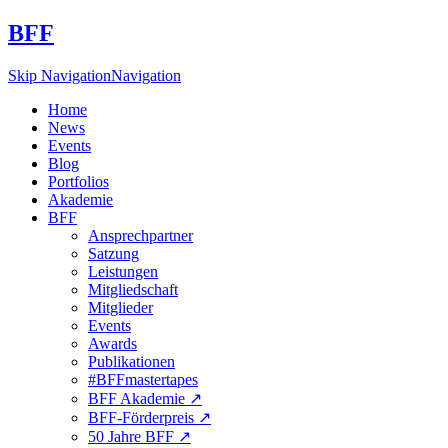
BFF
Skip Navigation
Navigation
Home
News
Events
Blog
Portfolios
Akademie
BFF
Ansprechpartner
Satzung
Leistungen
Mitgliedschaft
Mitglieder
Events
Awards
Publikationen
#BFFmastertapes
BFF Akademie ↗︎
BFF-Förderpreis ↗︎
50 Jahre BFF ↗︎