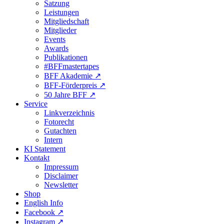
Satzung
Leistungen
Mitgliedschaft
Mitglieder
Events
Awards
Publikationen
#BFFmastertapes
BFF Akademie ↗︎
BFF-Förderpreis ↗︎
50 Jahre BFF ↗︎
Service
Linkverzeichnis
Fotorecht
Gutachten
Intern
KI Statement
Kontakt
Impressum
Disclaimer
Newsletter
Shop
English Info
Facebook ↗︎
Instagram ↗︎