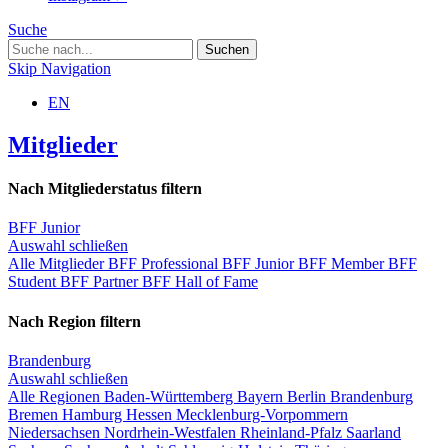
Suche
Skip Navigation
EN
Mitglieder
Nach Mitgliederstatus filtern
BFF Junior
Auswahl schließen
Alle Mitglieder
BFF Professional
BFF Junior
BFF Member
BFF
Student
BFF Partner
BFF Hall of Fame
Nach Region filtern
Brandenburg
Auswahl schließen
Alle Regionen
Baden-Württemberg
Bayern
Berlin
Brandenburg
Bremen
Hamburg
Hessen
Mecklenburg-Vorpommern
Niedersachsen
Nordrhein-Westfalen
Rheinland-Pfalz
Saarland