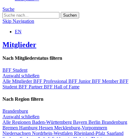
Suche
Skip Navigation
EN
Mitglieder
Nach Mitgliederstatus filtern
BFF Student
Auswahl schließen
Alle Mitglieder
BFF Professional
BFF Junior
BFF Member
BFF
Student
BFF Partner
BFF Hall of Fame
Nach Region filtern
Brandenburg
Auswahl schließen
Alle Regionen
Baden-Württemberg
Bayern
Berlin
Brandenburg
Bremen
Hamburg
Hessen
Mecklenburg-Vorpommern
Niedersachsen
Nordrhein-Westfalen
Rheinland-Pfalz
Saarland