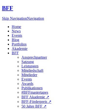
BFF
Skip Navigation
Navigation
Home
News
Events
Blog
Portfolios
Akademie
BFF
Ansprechpartner
Satzung
Leistungen
Mitgliedschaft
Mitglieder
Events
Awards
Publikationen
#BFFmastertapes
BFF Akademie ↗︎
BFF-Förderpreis ↗︎
50 Jahre BFF ↗︎