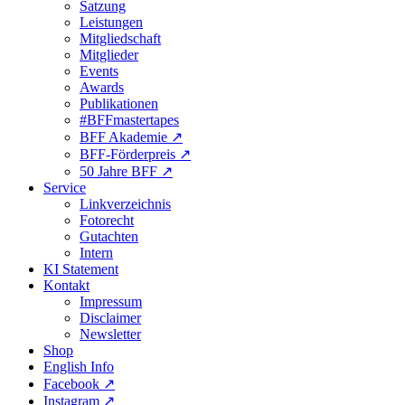
Satzung
Leistungen
Mitgliedschaft
Mitglieder
Events
Awards
Publikationen
#BFFmastertapes
BFF Akademie ↗︎
BFF-Förderpreis ↗︎
50 Jahre BFF ↗︎
Service
Linkverzeichnis
Fotorecht
Gutachten
Intern
KI Statement
Kontakt
Impressum
Disclaimer
Newsletter
Shop
English Info
Facebook ↗︎
Instagram ↗︎