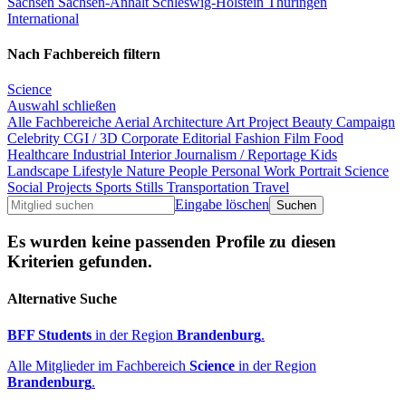
Sachsen
Sachsen-Anhalt
Schleswig-Holstein
Thüringen
International
Nach Fachbereich filtern
Science
Auswahl schließen
Alle Fachbereiche
Aerial
Architecture
Art Project
Beauty
Campaign
Celebrity
CGI / 3D
Corporate
Editorial
Fashion
Film
Food
Healthcare
Industrial
Interior
Journalism / Reportage
Kids
Landscape
Lifestyle
Nature
People
Personal Work
Portrait
Science
Social Projects
Sports
Stills
Transportation
Travel
Eingabe löschen
Es wurden keine passenden Profile zu diesen
Kriterien gefunden.
Alternative Suche
BFF Students
in der Region
Brandenburg
.
Alle Mitglieder im Fachbereich
Science
in der Region
Brandenburg
.