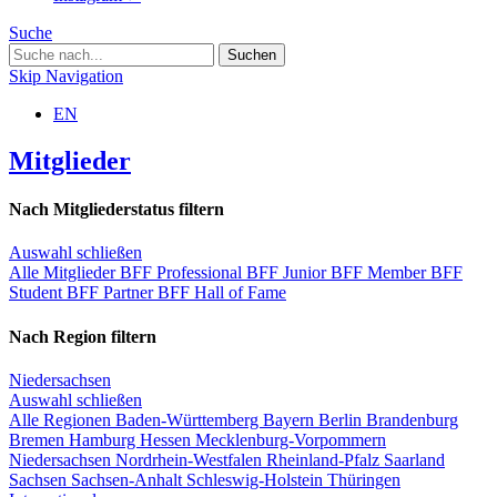
Suche
Skip Navigation
EN
Mitglieder
Nach Mitgliederstatus filtern
Auswahl schließen
Alle Mitglieder
BFF Professional
BFF Junior
BFF Member
BFF
Student
BFF Partner
BFF Hall of Fame
Nach Region filtern
Niedersachsen
Auswahl schließen
Alle Regionen
Baden-Württemberg
Bayern
Berlin
Brandenburg
Bremen
Hamburg
Hessen
Mecklenburg-Vorpommern
Niedersachsen
Nordrhein-Westfalen
Rheinland-Pfalz
Saarland
Sachsen
Sachsen-Anhalt
Schleswig-Holstein
Thüringen