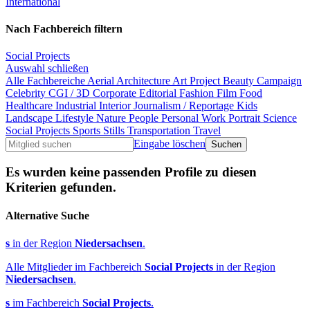
International
Nach Fachbereich filtern
Social Projects
Auswahl schließen
Alle Fachbereiche
Aerial
Architecture
Art Project
Beauty
Campaign
Celebrity
CGI / 3D
Corporate
Editorial
Fashion
Film
Food
Healthcare
Industrial
Interior
Journalism / Reportage
Kids
Landscape
Lifestyle
Nature
People
Personal Work
Portrait
Science
Social Projects
Sports
Stills
Transportation
Travel
Eingabe löschen
Es wurden keine passenden Profile zu diesen
Kriterien gefunden.
Alternative Suche
s
in der Region
Niedersachsen
.
Alle Mitglieder im Fachbereich
Social Projects
in der Region
Niedersachsen
.
s
im Fachbereich
Social Projects
.