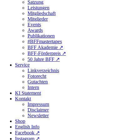
Satzung
Leistungen
Mitgliedschaft
Mitglieder
Events
Awards
Publikationen
#BFFmastertapes
BFF Akademie ↗︎
BFF-Förderpreis ↗︎
50 Jahre BFF ↗︎
Service
Linkverzeichnis
Fotorecht
Gutachten
Intern
KI Statement
Kontakt
Impressum
Disclaimer
Newsletter
Shop
English Info
Facebook ↗︎
Instagram ↗︎