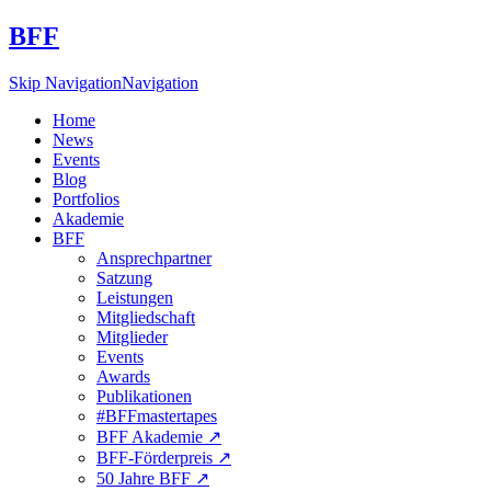
BFF
Skip Navigation
Navigation
Home
News
Events
Blog
Portfolios
Akademie
BFF
Ansprechpartner
Satzung
Leistungen
Mitgliedschaft
Mitglieder
Events
Awards
Publikationen
#BFFmastertapes
BFF Akademie ↗︎
BFF-Förderpreis ↗︎
50 Jahre BFF ↗︎