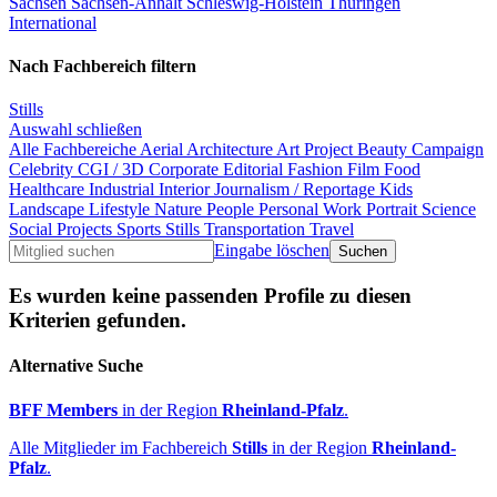
Sachsen
Sachsen-Anhalt
Schleswig-Holstein
Thüringen
International
Nach Fachbereich filtern
Stills
Auswahl schließen
Alle Fachbereiche
Aerial
Architecture
Art Project
Beauty
Campaign
Celebrity
CGI / 3D
Corporate
Editorial
Fashion
Film
Food
Healthcare
Industrial
Interior
Journalism / Reportage
Kids
Landscape
Lifestyle
Nature
People
Personal Work
Portrait
Science
Social Projects
Sports
Stills
Transportation
Travel
Eingabe löschen
Es wurden keine passenden Profile zu diesen
Kriterien gefunden.
Alternative Suche
BFF Members
in der Region
Rheinland-Pfalz
.
Alle Mitglieder im Fachbereich
Stills
in der Region
Rheinland-
Pfalz
.