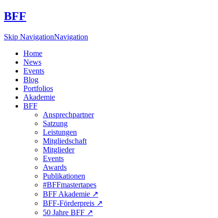
BFF
Skip Navigation
Navigation
Home
News
Events
Blog
Portfolios
Akademie
BFF
Ansprechpartner
Satzung
Leistungen
Mitgliedschaft
Mitglieder
Events
Awards
Publikationen
#BFFmastertapes
BFF Akademie ↗︎
BFF-Förderpreis ↗︎
50 Jahre BFF ↗︎