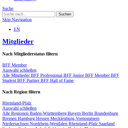
Suche
Skip Navigation
EN
Mitglieder
Nach Mitgliederstatus filtern
BFF Member
Auswahl schließen
Alle Mitglieder
BFF Professional
BFF Junior
BFF Member
BFF
Student
BFF Partner
BFF Hall of Fame
Nach Region filtern
Rheinland-Pfalz
Auswahl schließen
Alle Regionen
Baden-Württemberg
Bayern
Berlin
Brandenburg
Bremen
Hamburg
Hessen
Mecklenburg-Vorpommern
Niedersachsen
Nordrhein-Westfalen
Rheinland-Pfalz
Saarland