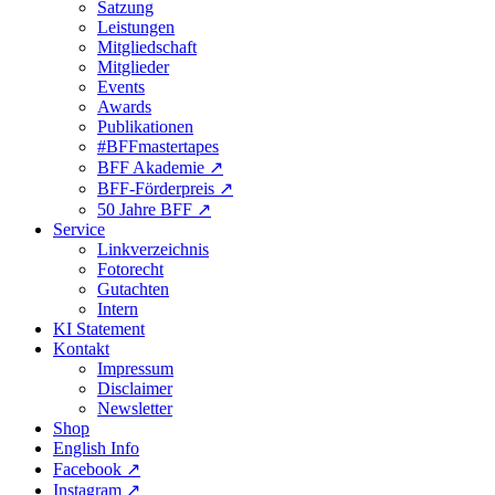
Satzung
Leistungen
Mitgliedschaft
Mitglieder
Events
Awards
Publikationen
#BFFmastertapes
BFF Akademie ↗︎
BFF-Förderpreis ↗︎
50 Jahre BFF ↗︎
Service
Linkverzeichnis
Fotorecht
Gutachten
Intern
KI Statement
Kontakt
Impressum
Disclaimer
Newsletter
Shop
English Info
Facebook ↗︎
Instagram ↗︎