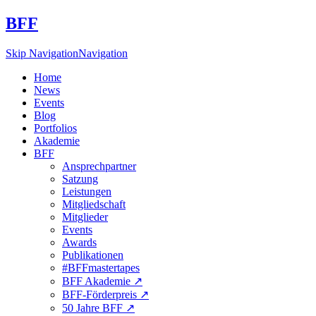
BFF
Skip Navigation
Navigation
Home
News
Events
Blog
Portfolios
Akademie
BFF
Ansprechpartner
Satzung
Leistungen
Mitgliedschaft
Mitglieder
Events
Awards
Publikationen
#BFFmastertapes
BFF Akademie ↗︎
BFF-Förderpreis ↗︎
50 Jahre BFF ↗︎