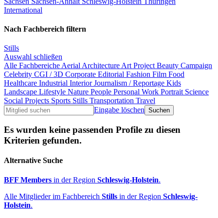
Sachsen
Sachsen-Anhalt
Schleswig-Holstein
Thüringen
International
Nach Fachbereich filtern
Stills
Auswahl schließen
Alle Fachbereiche
Aerial
Architecture
Art Project
Beauty
Campaign
Celebrity
CGI / 3D
Corporate
Editorial
Fashion
Film
Food
Healthcare
Industrial
Interior
Journalism / Reportage
Kids
Landscape
Lifestyle
Nature
People
Personal Work
Portrait
Science
Social Projects
Sports
Stills
Transportation
Travel
Eingabe löschen
Es wurden keine passenden Profile zu diesen
Kriterien gefunden.
Alternative Suche
BFF Members
in der Region
Schleswig-Holstein
.
Alle Mitglieder im Fachbereich
Stills
in der Region
Schleswig-
Holstein
.