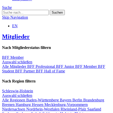
Suche
Skip Navigation
EN
Mitglieder
Nach Mitgliederstatus filtern
BFF Member
Auswahl schließen
Alle Mitglieder
BFF Professional
BFF Junior
BFF Member
BFF
Student
BFF Partner
BFF Hall of Fame
Nach Region filtern
Schleswig-Holstein
Auswahl schließen
Alle Regionen
Baden-Württemberg
Bayern
Berlin
Brandenburg
Bremen
Hamburg
Hessen
Mecklenburg-Vorpommern
Niedersachsen
Nordrhein-Westfalen
Rheinland-Pfalz
Saarland