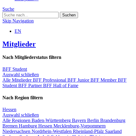
Suche
Skip Navigation
EN
Mitglieder
Nach Mitgliederstatus filtern
BFF Student
Auswahl schließen
Alle Mitglieder
BFF Professional
BFF Junior
BFF Member
BFF
Student
BFF Partner
BFF Hall of Fame
Nach Region filtern
Hessen
Auswahl schließen
Alle Regionen
Baden-Württemberg
Bayern
Berlin
Brandenburg
Bremen
Hamburg
Hessen
Mecklenburg-Vorpommern
Niedersachsen
Nordrhein-Westfalen
Rheinland-Pfalz
Saarland