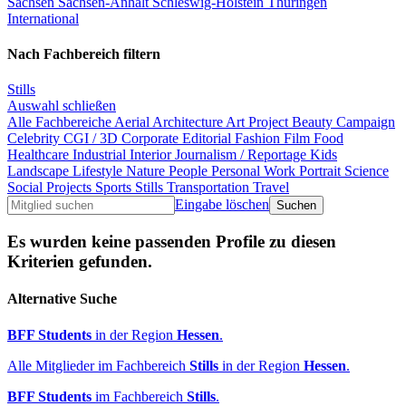
Sachsen
Sachsen-Anhalt
Schleswig-Holstein
Thüringen
International
Nach Fachbereich filtern
Stills
Auswahl schließen
Alle Fachbereiche
Aerial
Architecture
Art Project
Beauty
Campaign
Celebrity
CGI / 3D
Corporate
Editorial
Fashion
Film
Food
Healthcare
Industrial
Interior
Journalism / Reportage
Kids
Landscape
Lifestyle
Nature
People
Personal Work
Portrait
Science
Social Projects
Sports
Stills
Transportation
Travel
Eingabe löschen
Es wurden keine passenden Profile zu diesen
Kriterien gefunden.
Alternative Suche
BFF Students
in der Region
Hessen
.
Alle Mitglieder im Fachbereich
Stills
in der Region
Hessen
.
BFF Students
im Fachbereich
Stills
.