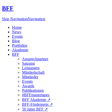
BFF
Skip Navigation
Navigation
Home
News
Events
Blog
Portfolios
Akademie
BFF
Ansprechpartner
Satzung
Leistungen
Mitgliedschaft
Mitglieder
Events
Awards
Publikationen
#BFFmastertapes
BFF Akademie ↗︎
BFF-Förderpreis ↗︎
50 Jahre BFF ↗︎