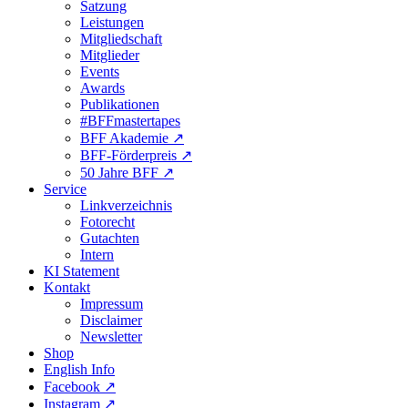
Satzung
Leistungen
Mitgliedschaft
Mitglieder
Events
Awards
Publikationen
#BFFmastertapes
BFF Akademie ↗︎
BFF-Förderpreis ↗︎
50 Jahre BFF ↗︎
Service
Linkverzeichnis
Fotorecht
Gutachten
Intern
KI Statement
Kontakt
Impressum
Disclaimer
Newsletter
Shop
English Info
Facebook ↗︎
Instagram ↗︎