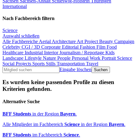
Sachsen
Sachsen-Anhalt
Schleswig-Holstein
Thüringen
International
Nach Fachbereich filtern
Science
Auswahl schließen
Alle Fachbereiche
Aerial
Architecture
Art Project
Beauty
Campaign
Celebrity
CGI / 3D
Corporate
Editorial
Fashion
Film
Food
Healthcare
Industrial
Interior
Journalism / Reportage
Kids
Landscape
Lifestyle
Nature
People
Personal Work
Portrait
Science
Social Projects
Sports
Stills
Transportation
Travel
Eingabe löschen
Es wurden keine passenden Profile zu diesen
Kriterien gefunden.
Alternative Suche
BFF Students
in der Region
Bayern
.
Alle Mitglieder im Fachbereich
Science
in der Region
Bayern
.
BFF Students
im Fachbereich
Science
.