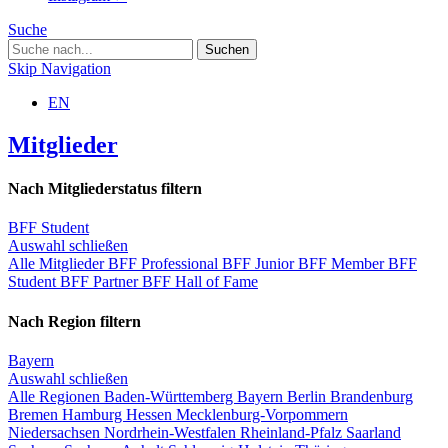
Suche
Skip Navigation
EN
Mitglieder
Nach Mitgliederstatus filtern
BFF Student
Auswahl schließen
Alle Mitglieder
BFF Professional
BFF Junior
BFF Member
BFF
Student
BFF Partner
BFF Hall of Fame
Nach Region filtern
Bayern
Auswahl schließen
Alle Regionen
Baden-Württemberg
Bayern
Berlin
Brandenburg
Bremen
Hamburg
Hessen
Mecklenburg-Vorpommern
Niedersachsen
Nordrhein-Westfalen
Rheinland-Pfalz
Saarland