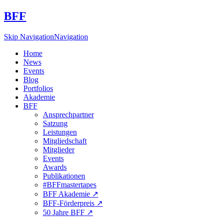
BFF
Skip Navigation
Navigation
Home
News
Events
Blog
Portfolios
Akademie
BFF
Ansprechpartner
Satzung
Leistungen
Mitgliedschaft
Mitglieder
Events
Awards
Publikationen
#BFFmastertapes
BFF Akademie ↗︎
BFF-Förderpreis ↗︎
50 Jahre BFF ↗︎