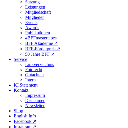
Satzung
Leistungen
Mitgliedschaft
Mitglieder
Events
Awards
Publikationen
#BFFmastertapes
BFF Akademie ↗︎
BFF-Förderpreis ↗︎
50 Jahre BFF ↗︎
Service
Linkverzeichnis
Fotorecht
Gutachten
Intern
KI Statement
Kontakt
Impressum
Disclaimer
Newsletter
Shop
English Info
Facebook ↗︎
Instagram ↗︎