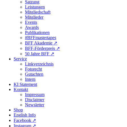
Satzung
Leistungen
Mitgliedschaft
Mitglieder
Events
Awards
Publikationen
#BFFmastertapes
BFF Akademie ↗︎
BFF-Förderpreis ↗︎
50 Jahre BFF ↗︎
Service
Linkverzeichnis
Fotorecht
Gutachten
Intern
KI Statement
Kontakt
Impressum
Disclaimer
Newsletter
Shop
English Info
Facebook ↗︎
Instagram ↗︎