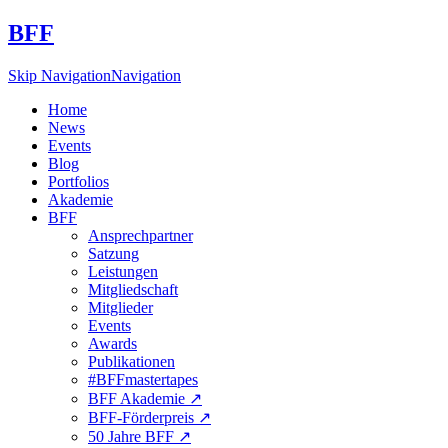
BFF
Skip Navigation
Navigation
Home
News
Events
Blog
Portfolios
Akademie
BFF
Ansprechpartner
Satzung
Leistungen
Mitgliedschaft
Mitglieder
Events
Awards
Publikationen
#BFFmastertapes
BFF Akademie ↗︎
BFF-Förderpreis ↗︎
50 Jahre BFF ↗︎