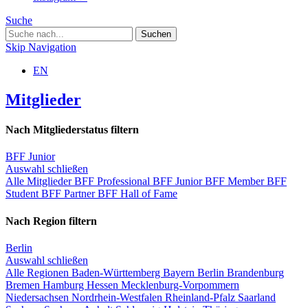
Suche
Skip Navigation
EN
Mitglieder
Nach Mitgliederstatus filtern
BFF Junior
Auswahl schließen
Alle Mitglieder
BFF Professional
BFF Junior
BFF Member
BFF
Student
BFF Partner
BFF Hall of Fame
Nach Region filtern
Berlin
Auswahl schließen
Alle Regionen
Baden-Württemberg
Bayern
Berlin
Brandenburg
Bremen
Hamburg
Hessen
Mecklenburg-Vorpommern
Niedersachsen
Nordrhein-Westfalen
Rheinland-Pfalz
Saarland