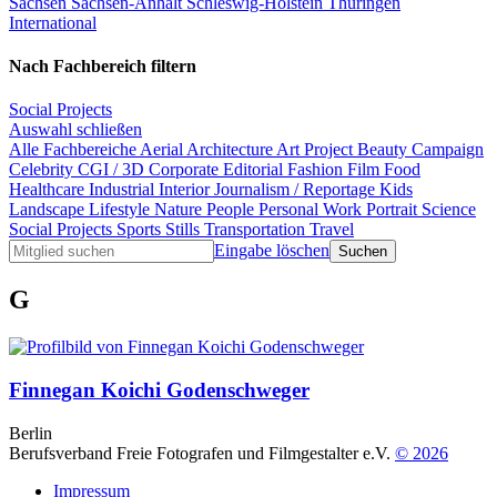
Sachsen
Sachsen-Anhalt
Schleswig-Holstein
Thüringen
International
Nach Fachbereich filtern
Social Projects
Auswahl schließen
Alle Fachbereiche
Aerial
Architecture
Art Project
Beauty
Campaign
Celebrity
CGI / 3D
Corporate
Editorial
Fashion
Film
Food
Healthcare
Industrial
Interior
Journalism / Reportage
Kids
Landscape
Lifestyle
Nature
People
Personal Work
Portrait
Science
Social Projects
Sports
Stills
Transportation
Travel
Eingabe löschen
G
Finnegan Koichi Godenschweger
Berlin
Berufsverband Freie Fotografen und Filmgestalter e.V.
© 2026
Impressum