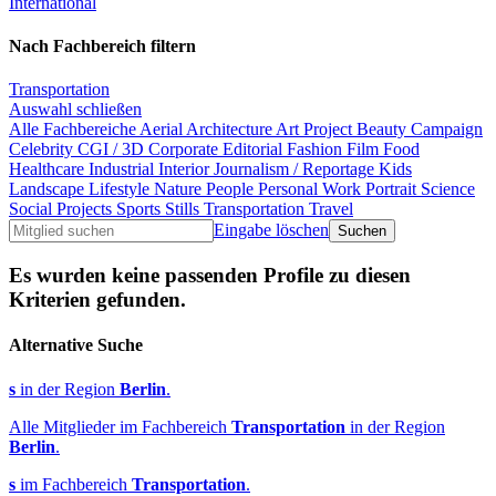
International
Nach Fachbereich filtern
Transportation
Auswahl schließen
Alle Fachbereiche
Aerial
Architecture
Art Project
Beauty
Campaign
Celebrity
CGI / 3D
Corporate
Editorial
Fashion
Film
Food
Healthcare
Industrial
Interior
Journalism / Reportage
Kids
Landscape
Lifestyle
Nature
People
Personal Work
Portrait
Science
Social Projects
Sports
Stills
Transportation
Travel
Eingabe löschen
Es wurden keine passenden Profile zu diesen
Kriterien gefunden.
Alternative Suche
s
in der Region
Berlin
.
Alle Mitglieder im Fachbereich
Transportation
in der Region
Berlin
.
s
im Fachbereich
Transportation
.