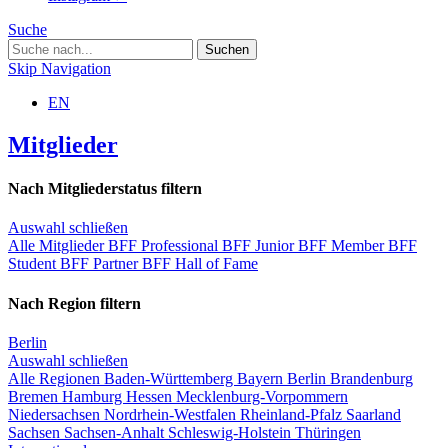
Suche
Skip Navigation
EN
Mitglieder
Nach Mitgliederstatus filtern
Auswahl schließen
Alle Mitglieder
BFF Professional
BFF Junior
BFF Member
BFF
Student
BFF Partner
BFF Hall of Fame
Nach Region filtern
Berlin
Auswahl schließen
Alle Regionen
Baden-Württemberg
Bayern
Berlin
Brandenburg
Bremen
Hamburg
Hessen
Mecklenburg-Vorpommern
Niedersachsen
Nordrhein-Westfalen
Rheinland-Pfalz
Saarland
Sachsen
Sachsen-Anhalt
Schleswig-Holstein
Thüringen