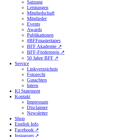
Satzung
Leistungen
Mitgliedschaft
Mitglieder
Events
Awards
Publikationen
#BFFmastertapes
BFF Akademie ↗︎
BFF-Förderpreis ↗︎
50 Jahre BFF ↗︎
Service
Linkverzeichnis
Fotorecht
Gutachten
Intern
KI Statement
Kontakt
Impressum
Disclaimer
Newsletter
Shop
English Info
Facebook ↗︎
Instagram ↗︎