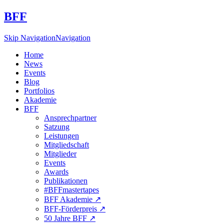
BFF
Skip Navigation
Navigation
Home
News
Events
Blog
Portfolios
Akademie
BFF
Ansprechpartner
Satzung
Leistungen
Mitgliedschaft
Mitglieder
Events
Awards
Publikationen
#BFFmastertapes
BFF Akademie ↗︎
BFF-Förderpreis ↗︎
50 Jahre BFF ↗︎