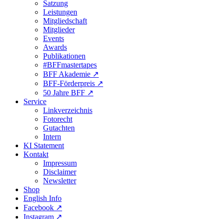
Satzung
Leistungen
Mitgliedschaft
Mitglieder
Events
Awards
Publikationen
#BFFmastertapes
BFF Akademie ↗︎
BFF-Förderpreis ↗︎
50 Jahre BFF ↗︎
Service
Linkverzeichnis
Fotorecht
Gutachten
Intern
KI Statement
Kontakt
Impressum
Disclaimer
Newsletter
Shop
English Info
Facebook ↗︎
Instagram ↗︎