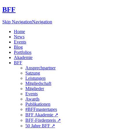
BFF
Skip Navigation
Navigation
Home
News
Events
Blog
Portfolios
Akademie
BFF
Ansprechpartner
Satzung
Leistungen
Mitgliedschaft
Mitglieder
Events
Awards
Publikationen
#BFFmastertapes
BFF Akademie ↗︎
BFF-Förderpreis ↗︎
50 Jahre BFF ↗︎