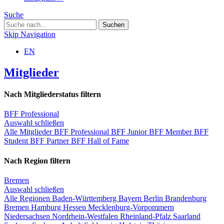
Suche
Skip Navigation
EN
Mitglieder
Nach Mitgliederstatus filtern
BFF Professional
Auswahl schließen
Alle Mitglieder
BFF Professional
BFF Junior
BFF Member
BFF
Student
BFF Partner
BFF Hall of Fame
Nach Region filtern
Bremen
Auswahl schließen
Alle Regionen
Baden-Württemberg
Bayern
Berlin
Brandenburg
Bremen
Hamburg
Hessen
Mecklenburg-Vorpommern
Niedersachsen
Nordrhein-Westfalen
Rheinland-Pfalz
Saarland