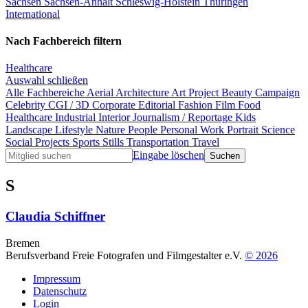
Sachsen
Sachsen-Anhalt
Schleswig-Holstein
Thüringen
International
Nach Fachbereich filtern
Healthcare
Auswahl schließen
Alle Fachbereiche
Aerial
Architecture
Art Project
Beauty
Campaign
Celebrity
CGI / 3D
Corporate
Editorial
Fashion
Film
Food
Healthcare
Industrial
Interior
Journalism / Reportage
Kids
Landscape
Lifestyle
Nature
People
Personal Work
Portrait
Science
Social Projects
Sports
Stills
Transportation
Travel
Eingabe löschen
S
Claudia Schiffner
Bremen
Berufsverband Freie Fotografen und Filmgestalter e.V.
© 2026
Impressum
Datenschutz
Login