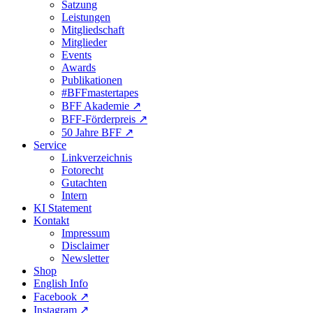
Satzung
Leistungen
Mitgliedschaft
Mitglieder
Events
Awards
Publikationen
#BFFmastertapes
BFF Akademie ↗︎
BFF-Förderpreis ↗︎
50 Jahre BFF ↗︎
Service
Linkverzeichnis
Fotorecht
Gutachten
Intern
KI Statement
Kontakt
Impressum
Disclaimer
Newsletter
Shop
English Info
Facebook ↗︎
Instagram ↗︎