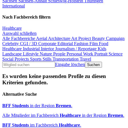
Sachsen
Sachsen-Anhalt
Schleswig-Holstein
Thüringen
International
Nach Fachbereich filtern
Healthcare
Auswahl schließen
Alle Fachbereiche
Aerial
Architecture
Art Project
Beauty
Campaign
Celebrity
CGI / 3D
Corporate
Editorial
Fashion
Film
Food
Healthcare
Industrial
Interior
Journalism / Reportage
Kids
Landscape
Lifestyle
Nature
People
Personal Work
Portrait
Science
Social Projects
Sports
Stills
Transportation
Travel
Eingabe löschen
Es wurden keine passenden Profile zu diesen
Kriterien gefunden.
Alternative Suche
BFF Students
in der Region
Bremen
.
Alle Mitglieder im Fachbereich
Healthcare
in der Region
Bremen
.
BFF Students
im Fachbereich
Healthcare
.