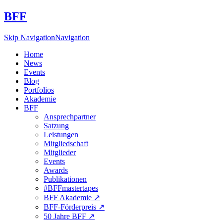
BFF
Skip Navigation
Navigation
Home
News
Events
Blog
Portfolios
Akademie
BFF
Ansprechpartner
Satzung
Leistungen
Mitgliedschaft
Mitglieder
Events
Awards
Publikationen
#BFFmastertapes
BFF Akademie ↗︎
BFF-Förderpreis ↗︎
50 Jahre BFF ↗︎