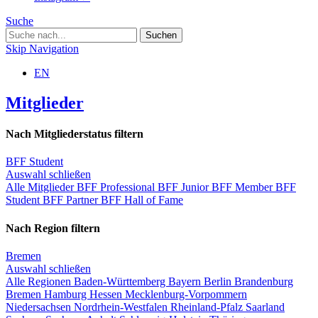
Suche
Skip Navigation
EN
Mitglieder
Nach Mitgliederstatus filtern
BFF Student
Auswahl schließen
Alle Mitglieder
BFF Professional
BFF Junior
BFF Member
BFF
Student
BFF Partner
BFF Hall of Fame
Nach Region filtern
Bremen
Auswahl schließen
Alle Regionen
Baden-Württemberg
Bayern
Berlin
Brandenburg
Bremen
Hamburg
Hessen
Mecklenburg-Vorpommern
Niedersachsen
Nordrhein-Westfalen
Rheinland-Pfalz
Saarland