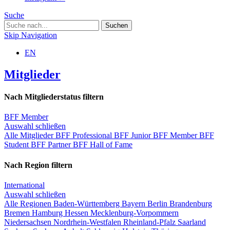
Suche
Skip Navigation
EN
Mitglieder
Nach Mitgliederstatus filtern
BFF Member
Auswahl schließen
Alle Mitglieder
BFF Professional
BFF Junior
BFF Member
BFF
Student
BFF Partner
BFF Hall of Fame
Nach Region filtern
International
Auswahl schließen
Alle Regionen
Baden-Württemberg
Bayern
Berlin
Brandenburg
Bremen
Hamburg
Hessen
Mecklenburg-Vorpommern
Niedersachsen
Nordrhein-Westfalen
Rheinland-Pfalz
Saarland