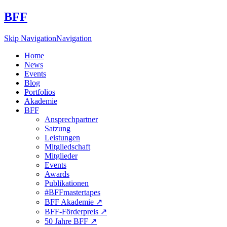
BFF
Skip Navigation
Navigation
Home
News
Events
Blog
Portfolios
Akademie
BFF
Ansprechpartner
Satzung
Leistungen
Mitgliedschaft
Mitglieder
Events
Awards
Publikationen
#BFFmastertapes
BFF Akademie ↗︎
BFF-Förderpreis ↗︎
50 Jahre BFF ↗︎