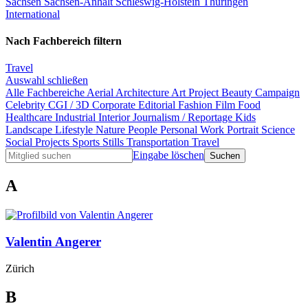
Sachsen
Sachsen-Anhalt
Schleswig-Holstein
Thüringen
International
Nach Fachbereich filtern
Travel
Auswahl schließen
Alle Fachbereiche
Aerial
Architecture
Art Project
Beauty
Campaign
Celebrity
CGI / 3D
Corporate
Editorial
Fashion
Film
Food
Healthcare
Industrial
Interior
Journalism / Reportage
Kids
Landscape
Lifestyle
Nature
People
Personal Work
Portrait
Science
Social Projects
Sports
Stills
Transportation
Travel
Eingabe löschen
A
Valentin Angerer
Zürich
B