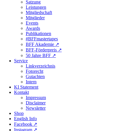
Satzung
Leistungen
Mitgliedschaft
Mitglieder
Events
Awards
Publikationen
#BFFmastertapes
BFF Akademie ↗︎
BFF-Förderpreis ↗︎
50 Jahre BFF ↗︎
Service
Linkverzeichnis
Fotorecht
Gutachten
Intern
KI Statement
Kontakt
Impressum
Disclaimer
Newsletter
Shop
English Info
Facebook ↗︎
Instagram ↗︎