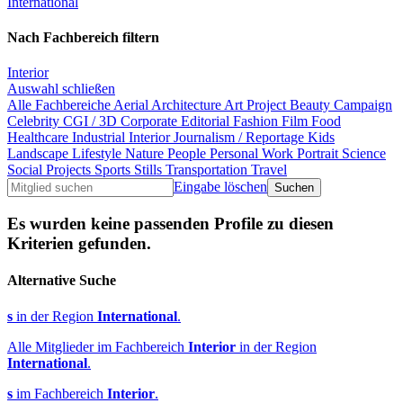
International
Nach Fachbereich filtern
Interior
Auswahl schließen
Alle Fachbereiche
Aerial
Architecture
Art Project
Beauty
Campaign
Celebrity
CGI / 3D
Corporate
Editorial
Fashion
Film
Food
Healthcare
Industrial
Interior
Journalism / Reportage
Kids
Landscape
Lifestyle
Nature
People
Personal Work
Portrait
Science
Social Projects
Sports
Stills
Transportation
Travel
Eingabe löschen
Es wurden keine passenden Profile zu diesen
Kriterien gefunden.
Alternative Suche
s
in der Region
International
.
Alle Mitglieder im Fachbereich
Interior
in der Region
International
.
s
im Fachbereich
Interior
.