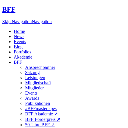
BFF
Skip Navigation
Navigation
Home
News
Events
Blog
Portfolios
Akademie
BFF
Ansprechpartner
Satzung
Leistungen
Mitgliedschaft
Mitglieder
Events
Awards
Publikationen
#BFFmastertapes
BFF Akademie ↗︎
BFF-Förderpreis ↗︎
50 Jahre BFF ↗︎