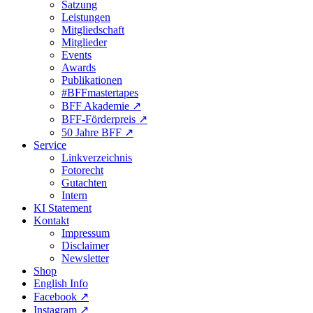
Satzung
Leistungen
Mitgliedschaft
Mitglieder
Events
Awards
Publikationen
#BFFmastertapes
BFF Akademie ↗︎
BFF-Förderpreis ↗︎
50 Jahre BFF ↗︎
Service
Linkverzeichnis
Fotorecht
Gutachten
Intern
KI Statement
Kontakt
Impressum
Disclaimer
Newsletter
Shop
English Info
Facebook ↗︎
Instagram ↗︎