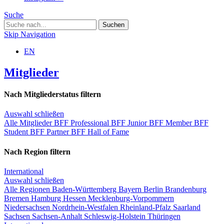
Suche
Skip Navigation
EN
Mitglieder
Nach Mitgliederstatus filtern
Auswahl schließen
Alle Mitglieder
BFF Professional
BFF Junior
BFF Member
BFF
Student
BFF Partner
BFF Hall of Fame
Nach Region filtern
International
Auswahl schließen
Alle Regionen
Baden-Württemberg
Bayern
Berlin
Brandenburg
Bremen
Hamburg
Hessen
Mecklenburg-Vorpommern
Niedersachsen
Nordrhein-Westfalen
Rheinland-Pfalz
Saarland
Sachsen
Sachsen-Anhalt
Schleswig-Holstein
Thüringen