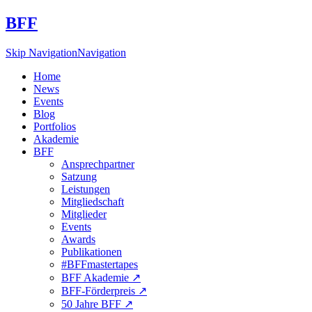
BFF
Skip Navigation
Navigation
Home
News
Events
Blog
Portfolios
Akademie
BFF
Ansprechpartner
Satzung
Leistungen
Mitgliedschaft
Mitglieder
Events
Awards
Publikationen
#BFFmastertapes
BFF Akademie ↗︎
BFF-Förderpreis ↗︎
50 Jahre BFF ↗︎