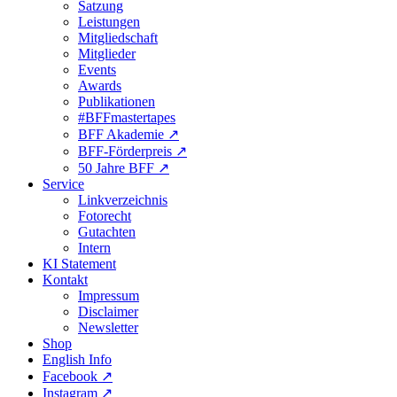
Satzung
Leistungen
Mitgliedschaft
Mitglieder
Events
Awards
Publikationen
#BFFmastertapes
BFF Akademie ↗︎
BFF-Förderpreis ↗︎
50 Jahre BFF ↗︎
Service
Linkverzeichnis
Fotorecht
Gutachten
Intern
KI Statement
Kontakt
Impressum
Disclaimer
Newsletter
Shop
English Info
Facebook ↗︎
Instagram ↗︎