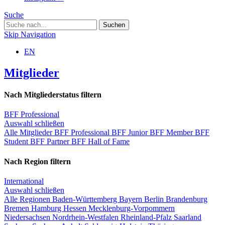
Suche
Skip Navigation
EN
Mitglieder
Nach Mitgliederstatus filtern
BFF Professional
Auswahl schließen
Alle Mitglieder
BFF Professional
BFF Junior
BFF Member
BFF
Student
BFF Partner
BFF Hall of Fame
Nach Region filtern
International
Auswahl schließen
Alle Regionen
Baden-Württemberg
Bayern
Berlin
Brandenburg
Bremen
Hamburg
Hessen
Mecklenburg-Vorpommern
Niedersachsen
Nordrhein-Westfalen
Rheinland-Pfalz
Saarland