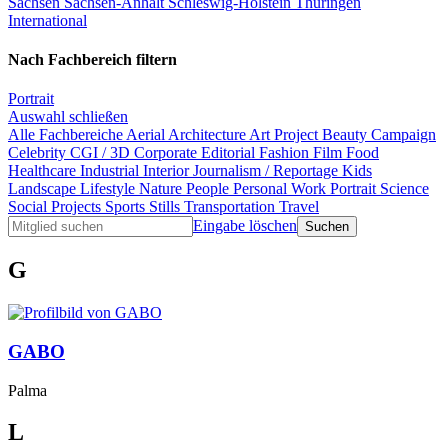
Sachsen
Sachsen-Anhalt
Schleswig-Holstein
Thüringen
International
Nach Fachbereich filtern
Portrait
Auswahl schließen
Alle Fachbereiche
Aerial
Architecture
Art Project
Beauty
Campaign
Celebrity
CGI / 3D
Corporate
Editorial
Fashion
Film
Food
Healthcare
Industrial
Interior
Journalism / Reportage
Kids
Landscape
Lifestyle
Nature
People
Personal Work
Portrait
Science
Social Projects
Sports
Stills
Transportation
Travel
Eingabe löschen
G
GABO
Palma
L