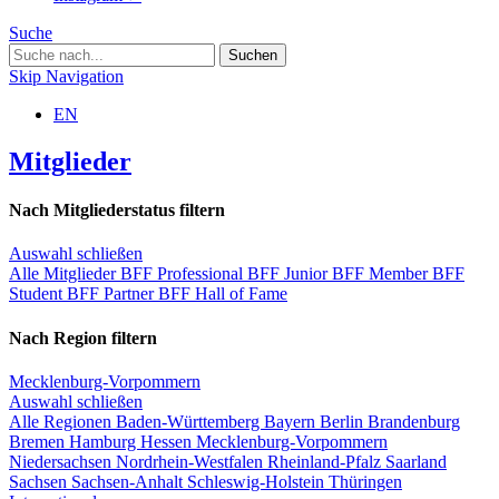
Suche
Skip Navigation
EN
Mitglieder
Nach Mitgliederstatus filtern
Auswahl schließen
Alle Mitglieder
BFF Professional
BFF Junior
BFF Member
BFF
Student
BFF Partner
BFF Hall of Fame
Nach Region filtern
Mecklenburg-Vorpommern
Auswahl schließen
Alle Regionen
Baden-Württemberg
Bayern
Berlin
Brandenburg
Bremen
Hamburg
Hessen
Mecklenburg-Vorpommern
Niedersachsen
Nordrhein-Westfalen
Rheinland-Pfalz
Saarland
Sachsen
Sachsen-Anhalt
Schleswig-Holstein
Thüringen