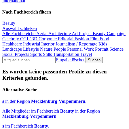
International
Nach Fachbereich filtern
Beauty
Auswahl schließen
Alle Fachbereiche
Aerial
Architecture
Art Project
Beauty
Campaign
Celebrity
CGI / 3D
Corporate
Editorial
Fashion
Film
Food
Healthcare
Industrial
Interior
Journalism / Reportage
Kids
Landscape
Lifestyle
Nature
People
Personal Work
Portrait
Science
Social Projects
Sports
Stills
Transportation
Travel
Eingabe löschen
Es wurden keine passenden Profile zu diesen
Kriterien gefunden.
Alternative Suche
s
in der Region
Mecklenburg-Vorpommern
.
Alle Mitglieder im Fachbereich
Beauty
in der Region
Mecklenburg-Vorpommern
.
s
im Fachbereich
Beauty
.