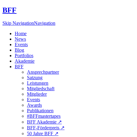
BFF
Skip Navigation
Navigation
Home
News
Events
Blog
Portfolios
Akademie
BFF
Ansprechpartner
Satzung
Leistungen
Mitgliedschaft
Mitglieder
Events
Awards
Publikationen
#BFFmastertapes
BFF Akademie ↗︎
BFF-Förderpreis ↗︎
50 Jahre BFF ↗︎