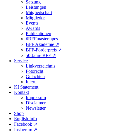
Satzung
Leistungen
Mitgliedschaft
Mitglieder
Events
Awards
Publikationen
#BFFmastertapes
BFF Akademie ↗︎
BFF-Förderpreis ↗︎
50 Jahre BFF ↗︎
Service
Linkverzeichnis
Fotorecht
Gutachten
Intern
KI Statement
Kontakt
Impressum
Disclaimer
Newsletter
Shop
English Info
Facebook ↗︎
Instagram ↗︎