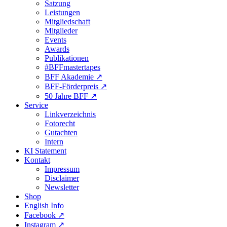
Satzung
Leistungen
Mitgliedschaft
Mitglieder
Events
Awards
Publikationen
#BFFmastertapes
BFF Akademie ↗︎
BFF-Förderpreis ↗︎
50 Jahre BFF ↗︎
Service
Linkverzeichnis
Fotorecht
Gutachten
Intern
KI Statement
Kontakt
Impressum
Disclaimer
Newsletter
Shop
English Info
Facebook ↗︎
Instagram ↗︎