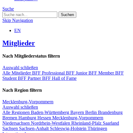
Suche
Skip Navigation
EN
Mitglieder
Nach Mitgliederstatus filtern
Auswahl schließen
Alle Mitglieder
BFF Professional
BFF Junior
BFF Member
BFF
Student
BFF Partner
BFF Hall of Fame
Nach Region filtern
Mecklenburg-Vorpommern
Auswahl schließen
Alle Regionen
Baden-Württemberg
Bayern
Berlin
Brandenburg
Bremen
Hamburg
Hessen
Mecklenburg-Vorpommern
Niedersachsen
Nordrhein-Westfalen
Rheinland-Pfalz
Saarland
Sachsen
Sachsen-Anhalt
Schleswig-Holstein
Thüringen