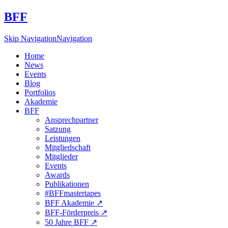
BFF
Skip Navigation
Navigation
Home
News
Events
Blog
Portfolios
Akademie
BFF
Ansprechpartner
Satzung
Leistungen
Mitgliedschaft
Mitglieder
Events
Awards
Publikationen
#BFFmastertapes
BFF Akademie ↗︎
BFF-Förderpreis ↗︎
50 Jahre BFF ↗︎