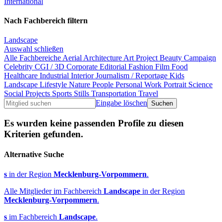
International
Nach Fachbereich filtern
Landscape
Auswahl schließen
Alle Fachbereiche
Aerial
Architecture
Art Project
Beauty
Campaign
Celebrity
CGI / 3D
Corporate
Editorial
Fashion
Film
Food
Healthcare
Industrial
Interior
Journalism / Reportage
Kids
Landscape
Lifestyle
Nature
People
Personal Work
Portrait
Science
Social Projects
Sports
Stills
Transportation
Travel
Eingabe löschen
Es wurden keine passenden Profile zu diesen
Kriterien gefunden.
Alternative Suche
s
in der Region
Mecklenburg-Vorpommern
.
Alle Mitglieder im Fachbereich
Landscape
in der Region
Mecklenburg-Vorpommern
.
s
im Fachbereich
Landscape
.