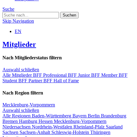
Suche
Skip Navigation
EN
Mitglieder
Nach Mitgliederstatus filtern
Auswahl schließen
Alle Mitglieder
BFF Professional
BFF Junior
BFF Member
BFF
Student
BFF Partner
BFF Hall of Fame
Nach Region filtern
Mecklenburg-Vorpommern
Auswahl schließen
Alle Regionen
Baden-Württemberg
Bayern
Berlin
Brandenburg
Bremen
Hamburg
Hessen
Mecklenburg-Vorpommern
Niedersachsen
Nordrhein-Westfalen
Rheinland-Pfalz
Saarland
Sachsen
Sachsen-Anhalt
Schleswig-Holstein
Thüringen