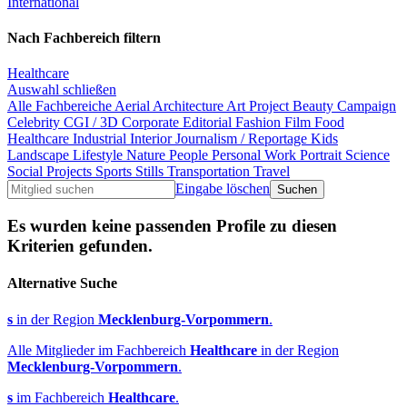
International
Nach Fachbereich filtern
Healthcare
Auswahl schließen
Alle Fachbereiche
Aerial
Architecture
Art Project
Beauty
Campaign
Celebrity
CGI / 3D
Corporate
Editorial
Fashion
Film
Food
Healthcare
Industrial
Interior
Journalism / Reportage
Kids
Landscape
Lifestyle
Nature
People
Personal Work
Portrait
Science
Social Projects
Sports
Stills
Transportation
Travel
Eingabe löschen
Es wurden keine passenden Profile zu diesen
Kriterien gefunden.
Alternative Suche
s
in der Region
Mecklenburg-Vorpommern
.
Alle Mitglieder im Fachbereich
Healthcare
in der Region
Mecklenburg-Vorpommern
.
s
im Fachbereich
Healthcare
.