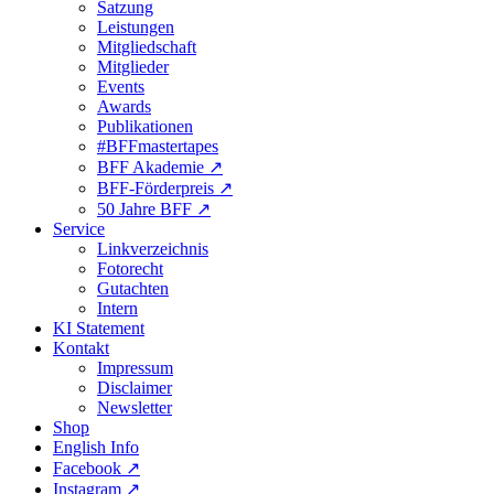
Satzung
Leistungen
Mitgliedschaft
Mitglieder
Events
Awards
Publikationen
#BFFmastertapes
BFF Akademie ↗︎
BFF-Förderpreis ↗︎
50 Jahre BFF ↗︎
Service
Linkverzeichnis
Fotorecht
Gutachten
Intern
KI Statement
Kontakt
Impressum
Disclaimer
Newsletter
Shop
English Info
Facebook ↗︎
Instagram ↗︎