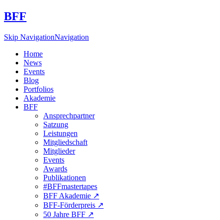
BFF
Skip Navigation
Navigation
Home
News
Events
Blog
Portfolios
Akademie
BFF
Ansprechpartner
Satzung
Leistungen
Mitgliedschaft
Mitglieder
Events
Awards
Publikationen
#BFFmastertapes
BFF Akademie ↗︎
BFF-Förderpreis ↗︎
50 Jahre BFF ↗︎