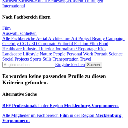
Sachsen
Sachsen-Anhalt
Schleswig-Holstein
Thüringen
International
Nach Fachbereich filtern
Film
Auswahl schließen
Alle Fachbereiche
Aerial
Architecture
Art Project
Beauty
Campaign
Celebrity
CGI / 3D
Corporate
Editorial
Fashion
Film
Food
Healthcare
Industrial
Interior
Journalism / Reportage
Kids
Landscape
Lifestyle
Nature
People
Personal Work
Portrait
Science
Social Projects
Sports
Stills
Transportation
Travel
Eingabe löschen
Es wurden keine passenden Profile zu diesen
Kriterien gefunden.
Alternative Suche
BFF Professionals
in der Region
Mecklenburg-Vorpommern
.
Alle Mitglieder im Fachbereich
Film
in der Region
Mecklenburg-
Vorpommern
.