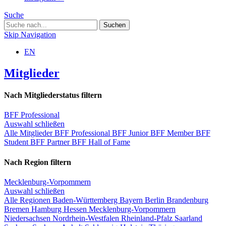
Suche
Skip Navigation
EN
Mitglieder
Nach Mitgliederstatus filtern
BFF Professional
Auswahl schließen
Alle Mitglieder
BFF Professional
BFF Junior
BFF Member
BFF
Student
BFF Partner
BFF Hall of Fame
Nach Region filtern
Mecklenburg-Vorpommern
Auswahl schließen
Alle Regionen
Baden-Württemberg
Bayern
Berlin
Brandenburg
Bremen
Hamburg
Hessen
Mecklenburg-Vorpommern
Niedersachsen
Nordrhein-Westfalen
Rheinland-Pfalz
Saarland