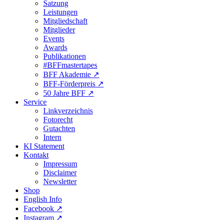
Satzung
Leistungen
Mitgliedschaft
Mitglieder
Events
Awards
Publikationen
#BFFmastertapes
BFF Akademie ↗︎
BFF-Förderpreis ↗︎
50 Jahre BFF ↗︎
Service
Linkverzeichnis
Fotorecht
Gutachten
Intern
KI Statement
Kontakt
Impressum
Disclaimer
Newsletter
Shop
English Info
Facebook ↗︎
Instagram ↗︎