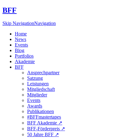
BFF
Skip Navigation
Navigation
Home
News
Events
Blog
Portfolios
Akademie
BFF
Ansprechpartner
Satzung
Leistungen
Mitgliedschaft
Mitglieder
Events
Awards
Publikationen
#BFFmastertapes
BFF Akademie ↗︎
BFF-Förderpreis ↗︎
50 Jahre BFF ↗︎