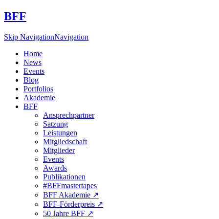
BFF
Skip Navigation
Navigation
Home
News
Events
Blog
Portfolios
Akademie
BFF
Ansprechpartner
Satzung
Leistungen
Mitgliedschaft
Mitglieder
Events
Awards
Publikationen
#BFFmastertapes
BFF Akademie ↗︎
BFF-Förderpreis ↗︎
50 Jahre BFF ↗︎