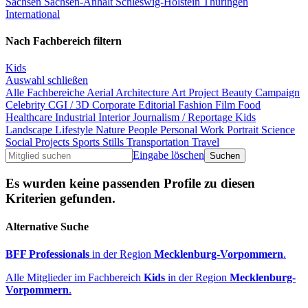
Sachsen
Sachsen-Anhalt
Schleswig-Holstein
Thüringen
International
Nach Fachbereich filtern
Kids
Auswahl schließen
Alle Fachbereiche
Aerial
Architecture
Art Project
Beauty
Campaign
Celebrity
CGI / 3D
Corporate
Editorial
Fashion
Film
Food
Healthcare
Industrial
Interior
Journalism / Reportage
Kids
Landscape
Lifestyle
Nature
People
Personal Work
Portrait
Science
Social Projects
Sports
Stills
Transportation
Travel
Eingabe löschen
Es wurden keine passenden Profile zu diesen
Kriterien gefunden.
Alternative Suche
BFF Professionals
in der Region
Mecklenburg-Vorpommern
.
Alle Mitglieder im Fachbereich
Kids
in der Region
Mecklenburg-
Vorpommern
.