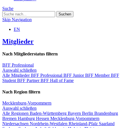
Suche
Skip Navigation
EN
Mitglieder
Nach Mitgliederstatus filtern
BFF Professional
Auswahl schließen
Alle Mitglieder
BFF Professional
BFF Junior
BFF Member
BFF
Student
BFF Partner
BFF Hall of Fame
Nach Region filtern
Mecklenburg-Vorpommern
Auswahl schließen
Alle Regionen
Baden-Württemberg
Bayern
Berlin
Brandenburg
Bremen
Hamburg
Hessen
Mecklenburg-Vorpommern
Niedersachsen
Nordrhein-Westfalen
Rheinland-Pfalz
Saarland