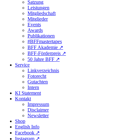
Satzung
Leistungen
Mitgliedschaft
Mitglieder
Events
Awards
Publikationen
#BFFmastertapes
BFF Akademie ↗︎
BFF-Förderpreis ↗︎
50 Jahre BFF ↗︎
Service
Linkverzeichnis
Fotorecht
Gutachten
Intern
KI Statement
Kontakt
Impressum
Disclaimer
Newsletter
Shop
English Info
Facebook ↗︎
Instagram ↗︎