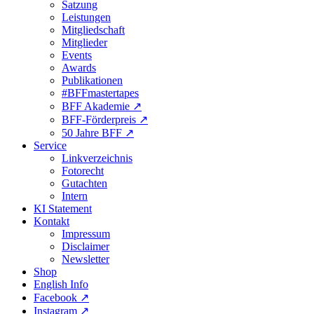
Satzung
Leistungen
Mitgliedschaft
Mitglieder
Events
Awards
Publikationen
#BFFmastertapes
BFF Akademie ↗︎
BFF-Förderpreis ↗︎
50 Jahre BFF ↗︎
Service
Linkverzeichnis
Fotorecht
Gutachten
Intern
KI Statement
Kontakt
Impressum
Disclaimer
Newsletter
Shop
English Info
Facebook ↗︎
Instagram ↗︎