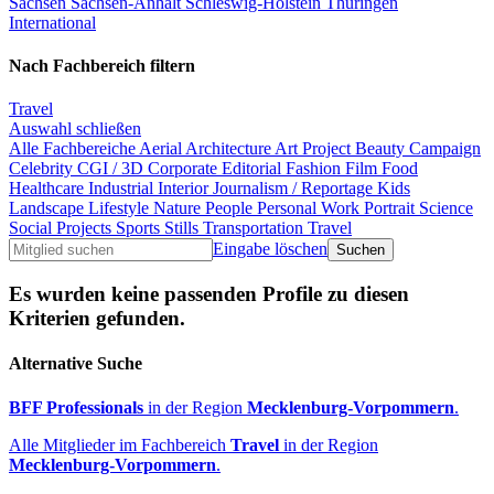
Sachsen
Sachsen-Anhalt
Schleswig-Holstein
Thüringen
International
Nach Fachbereich filtern
Travel
Auswahl schließen
Alle Fachbereiche
Aerial
Architecture
Art Project
Beauty
Campaign
Celebrity
CGI / 3D
Corporate
Editorial
Fashion
Film
Food
Healthcare
Industrial
Interior
Journalism / Reportage
Kids
Landscape
Lifestyle
Nature
People
Personal Work
Portrait
Science
Social Projects
Sports
Stills
Transportation
Travel
Eingabe löschen
Es wurden keine passenden Profile zu diesen
Kriterien gefunden.
Alternative Suche
BFF Professionals
in der Region
Mecklenburg-Vorpommern
.
Alle Mitglieder im Fachbereich
Travel
in der Region
Mecklenburg-Vorpommern
.