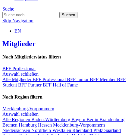
Suche
Skip Navigation
EN
Mitglieder
Nach Mitgliederstatus filtern
BFF Professional
Auswahl schließen
Alle Mitglieder
BFF Professional
BFF Junior
BFF Member
BFF
Student
BFF Partner
BFF Hall of Fame
Nach Region filtern
Mecklenburg-Vorpommern
Auswahl schließen
Alle Regionen
Baden-Württemberg
Bayern
Berlin
Brandenburg
Bremen
Hamburg
Hessen
Mecklenburg-Vorpommern
Niedersachsen
Nordrhein-Westfalen
Rheinland-Pfalz
Saarland