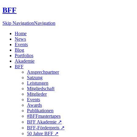
BFF
Skip Navigation
Navigation
Home
News
Events
Blog
Portfolios
Akademie
BFF
Ansprechpartner
Satzung
Leistungen
Mitgliedschaft
Mitglieder
Events
Awards
Publikationen
#BFFmastertapes
BFF Akademie ↗︎
BFF-Förderpreis ↗︎
50 Jahre BFF ↗︎