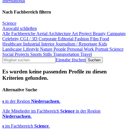
International
Nach Fachbereich filtern
Science
Auswahl schließen
Alle Fachbereiche
Aerial
Architecture
Art Project
Beauty
Campaign
Celebrity
CGI / 3D
Corporate
Editorial
Fashion
Film
Food
Healthcare
Industrial
Interior
Journalism / Reportage
Kids
Landscape
Lifestyle
Nature
People
Personal Work
Portrait
Science
Social Projects
Sports
Stills
Transportation
Travel
Eingabe löschen
Es wurden keine passenden Profile zu diesen
Kriterien gefunden.
Alternative Suche
s
in der Region
Niedersachsen
.
Alle Mitglieder im Fachbereich
Science
in der Region
Niedersachsen
.
s
im Fachbereich
Science
.