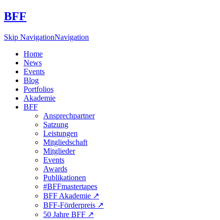
BFF
Skip Navigation
Navigation
Home
News
Events
Blog
Portfolios
Akademie
BFF
Ansprechpartner
Satzung
Leistungen
Mitgliedschaft
Mitglieder
Events
Awards
Publikationen
#BFFmastertapes
BFF Akademie ↗︎
BFF-Förderpreis ↗︎
50 Jahre BFF ↗︎