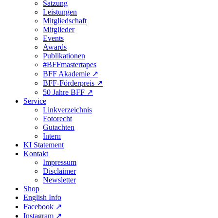
Satzung
Leistungen
Mitgliedschaft
Mitglieder
Events
Awards
Publikationen
#BFFmastertapes
BFF Akademie ↗︎
BFF-Förderpreis ↗︎
50 Jahre BFF ↗︎
Service
Linkverzeichnis
Fotorecht
Gutachten
Intern
KI Statement
Kontakt
Impressum
Disclaimer
Newsletter
Shop
English Info
Facebook ↗︎
Instagram ↗︎