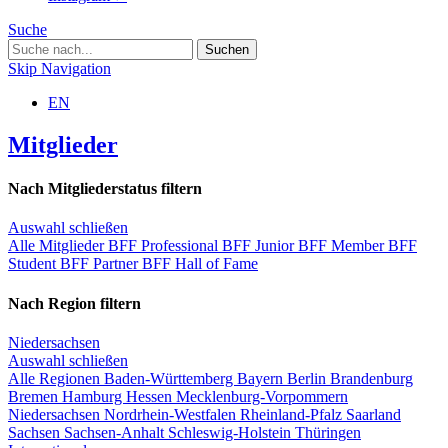
Suche
Skip Navigation
EN
Mitglieder
Nach Mitgliederstatus filtern
Auswahl schließen
Alle Mitglieder
BFF Professional
BFF Junior
BFF Member
BFF
Student
BFF Partner
BFF Hall of Fame
Nach Region filtern
Niedersachsen
Auswahl schließen
Alle Regionen
Baden-Württemberg
Bayern
Berlin
Brandenburg
Bremen
Hamburg
Hessen
Mecklenburg-Vorpommern
Niedersachsen
Nordrhein-Westfalen
Rheinland-Pfalz
Saarland
Sachsen
Sachsen-Anhalt
Schleswig-Holstein
Thüringen