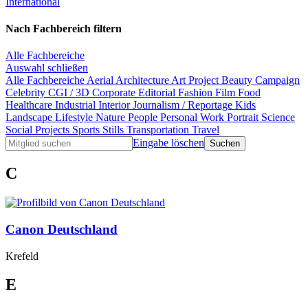
International
Nach Fachbereich filtern
Alle Fachbereiche
Auswahl schließen
Alle Fachbereiche
Aerial
Architecture
Art Project
Beauty
Campaign
Celebrity
CGI / 3D
Corporate
Editorial
Fashion
Film
Food
Healthcare
Industrial
Interior
Journalism / Reportage
Kids
Landscape
Lifestyle
Nature
People
Personal Work
Portrait
Science
Social Projects
Sports
Stills
Transportation
Travel
Eingabe löschen
C
Canon Deutschland
Krefeld
E