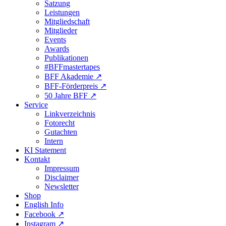
Satzung
Leistungen
Mitgliedschaft
Mitglieder
Events
Awards
Publikationen
#BFFmastertapes
BFF Akademie ↗︎
BFF-Förderpreis ↗︎
50 Jahre BFF ↗︎
Service
Linkverzeichnis
Fotorecht
Gutachten
Intern
KI Statement
Kontakt
Impressum
Disclaimer
Newsletter
Shop
English Info
Facebook ↗︎
Instagram ↗︎