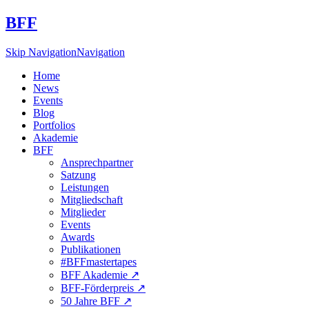
BFF
Skip Navigation
Navigation
Home
News
Events
Blog
Portfolios
Akademie
BFF
Ansprechpartner
Satzung
Leistungen
Mitgliedschaft
Mitglieder
Events
Awards
Publikationen
#BFFmastertapes
BFF Akademie ↗︎
BFF-Förderpreis ↗︎
50 Jahre BFF ↗︎