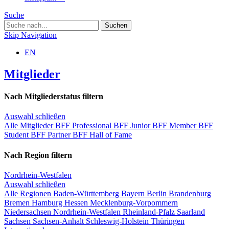
Suche
Skip Navigation
EN
Mitglieder
Nach Mitgliederstatus filtern
Auswahl schließen
Alle Mitglieder
BFF Professional
BFF Junior
BFF Member
BFF
Student
BFF Partner
BFF Hall of Fame
Nach Region filtern
Nordrhein-Westfalen
Auswahl schließen
Alle Regionen
Baden-Württemberg
Bayern
Berlin
Brandenburg
Bremen
Hamburg
Hessen
Mecklenburg-Vorpommern
Niedersachsen
Nordrhein-Westfalen
Rheinland-Pfalz
Saarland
Sachsen
Sachsen-Anhalt
Schleswig-Holstein
Thüringen