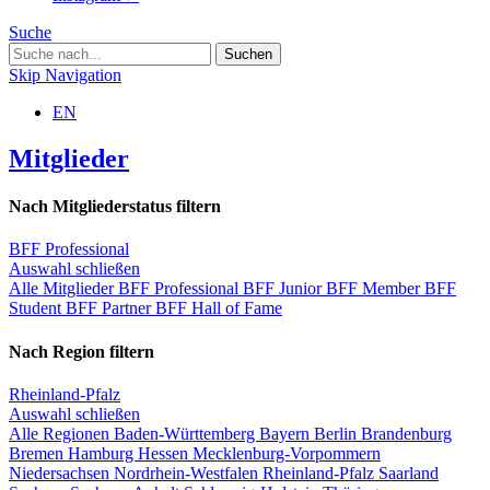
Suche
Skip Navigation
EN
Mitglieder
Nach Mitgliederstatus filtern
BFF Professional
Auswahl schließen
Alle Mitglieder
BFF Professional
BFF Junior
BFF Member
BFF
Student
BFF Partner
BFF Hall of Fame
Nach Region filtern
Rheinland-Pfalz
Auswahl schließen
Alle Regionen
Baden-Württemberg
Bayern
Berlin
Brandenburg
Bremen
Hamburg
Hessen
Mecklenburg-Vorpommern
Niedersachsen
Nordrhein-Westfalen
Rheinland-Pfalz
Saarland