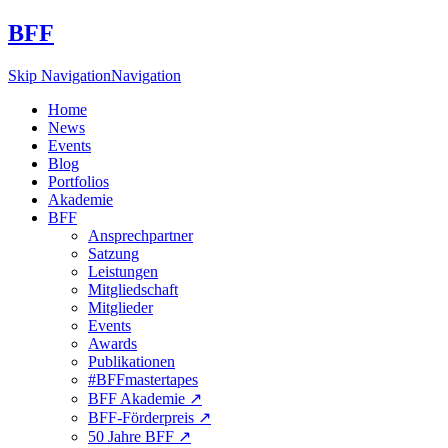
BFF
Skip Navigation
Navigation
Home
News
Events
Blog
Portfolios
Akademie
BFF
Ansprechpartner
Satzung
Leistungen
Mitgliedschaft
Mitglieder
Events
Awards
Publikationen
#BFFmastertapes
BFF Akademie ↗︎
BFF-Förderpreis ↗︎
50 Jahre BFF ↗︎