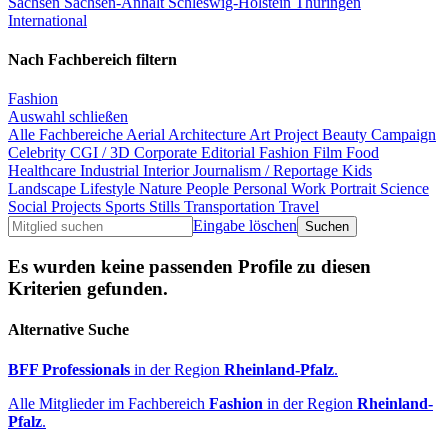
Sachsen
Sachsen-Anhalt
Schleswig-Holstein
Thüringen
International
Nach Fachbereich filtern
Fashion
Auswahl schließen
Alle Fachbereiche
Aerial
Architecture
Art Project
Beauty
Campaign
Celebrity
CGI / 3D
Corporate
Editorial
Fashion
Film
Food
Healthcare
Industrial
Interior
Journalism / Reportage
Kids
Landscape
Lifestyle
Nature
People
Personal Work
Portrait
Science
Social Projects
Sports
Stills
Transportation
Travel
Eingabe löschen
Es wurden keine passenden Profile zu diesen
Kriterien gefunden.
Alternative Suche
BFF Professionals
in der Region
Rheinland-Pfalz
.
Alle Mitglieder im Fachbereich
Fashion
in der Region
Rheinland-
Pfalz
.