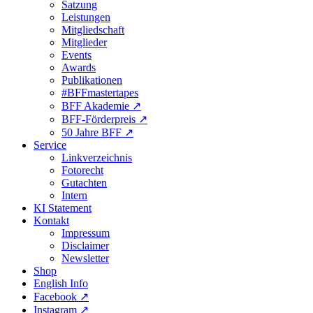
Satzung
Leistungen
Mitgliedschaft
Mitglieder
Events
Awards
Publikationen
#BFFmastertapes
BFF Akademie ↗︎
BFF-Förderpreis ↗︎
50 Jahre BFF ↗︎
Service
Linkverzeichnis
Fotorecht
Gutachten
Intern
KI Statement
Kontakt
Impressum
Disclaimer
Newsletter
Shop
English Info
Facebook ↗︎
Instagram ↗︎