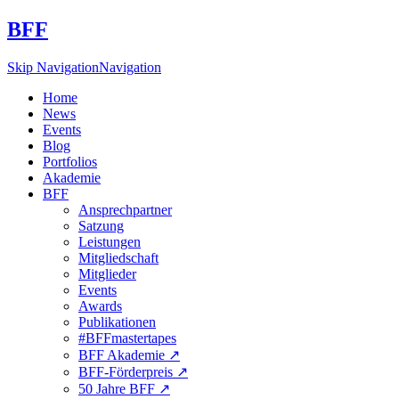
BFF
Skip Navigation
Navigation
Home
News
Events
Blog
Portfolios
Akademie
BFF
Ansprechpartner
Satzung
Leistungen
Mitgliedschaft
Mitglieder
Events
Awards
Publikationen
#BFFmastertapes
BFF Akademie ↗︎
BFF-Förderpreis ↗︎
50 Jahre BFF ↗︎