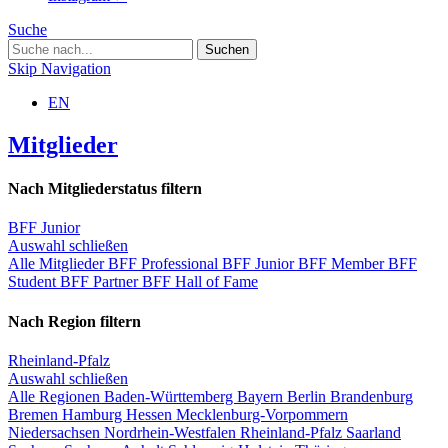
Suche
Skip Navigation
EN
Mitglieder
Nach Mitgliederstatus filtern
BFF Junior
Auswahl schließen
Alle Mitglieder
BFF Professional
BFF Junior
BFF Member
BFF
Student
BFF Partner
BFF Hall of Fame
Nach Region filtern
Rheinland-Pfalz
Auswahl schließen
Alle Regionen
Baden-Württemberg
Bayern
Berlin
Brandenburg
Bremen
Hamburg
Hessen
Mecklenburg-Vorpommern
Niedersachsen
Nordrhein-Westfalen
Rheinland-Pfalz
Saarland