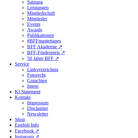
Satzung
Leistungen
Mitgliedschaft
Mitglieder
Events
Awards
Publikationen
#BFFmastertapes
BFF Akademie ↗︎
BFF-Förderpreis ↗︎
50 Jahre BFF ↗︎
Service
Linkverzeichnis
Fotorecht
Gutachten
Intern
KI Statement
Kontakt
Impressum
Disclaimer
Newsletter
Shop
English Info
Facebook ↗︎
Instagram ↗︎