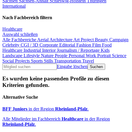
Sachsen
Sachsen-Anhalt
Schleswig-Holstein
Thüringen
International
Nach Fachbereich filtern
Healthcare
Auswahl schließen
Alle Fachbereiche
Aerial
Architecture
Art Project
Beauty
Campaign
Celebrity
CGI / 3D
Corporate
Editorial
Fashion
Film
Food
Healthcare
Industrial
Interior
Journalism / Reportage
Kids
Landscape
Lifestyle
Nature
People
Personal Work
Portrait
Science
Social Projects
Sports
Stills
Transportation
Travel
Eingabe löschen
Es wurden keine passenden Profile zu diesen
Kriterien gefunden.
Alternative Suche
BFF Juniors
in der Region
Rheinland-Pfalz
.
Alle Mitglieder im Fachbereich
Healthcare
in der Region
Rheinland-Pfalz
.