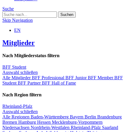
Suche
Skip Navigation
EN
Mitglieder
Nach Mitgliederstatus filtern
BFF Student
Auswahl schließen
Alle Mitglieder
BFF Professional
BFF Junior
BFF Member
BFF
Student
BFF Partner
BFF Hall of Fame
Nach Region filtern
Rheinland-Pfalz
Auswahl schließen
Alle Regionen
Baden-Württemberg
Bayern
Berlin
Brandenburg
Bremen
Hamburg
Hessen
Mecklenburg-Vorpommern
Niedersachsen
Nordrhein-Westfalen
Rheinland-Pfalz
Saarland