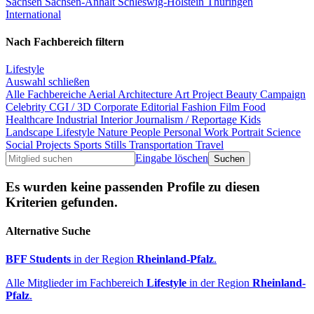
Sachsen
Sachsen-Anhalt
Schleswig-Holstein
Thüringen
International
Nach Fachbereich filtern
Lifestyle
Auswahl schließen
Alle Fachbereiche
Aerial
Architecture
Art Project
Beauty
Campaign
Celebrity
CGI / 3D
Corporate
Editorial
Fashion
Film
Food
Healthcare
Industrial
Interior
Journalism / Reportage
Kids
Landscape
Lifestyle
Nature
People
Personal Work
Portrait
Science
Social Projects
Sports
Stills
Transportation
Travel
Eingabe löschen
Es wurden keine passenden Profile zu diesen
Kriterien gefunden.
Alternative Suche
BFF Students
in der Region
Rheinland-Pfalz
.
Alle Mitglieder im Fachbereich
Lifestyle
in der Region
Rheinland-
Pfalz
.