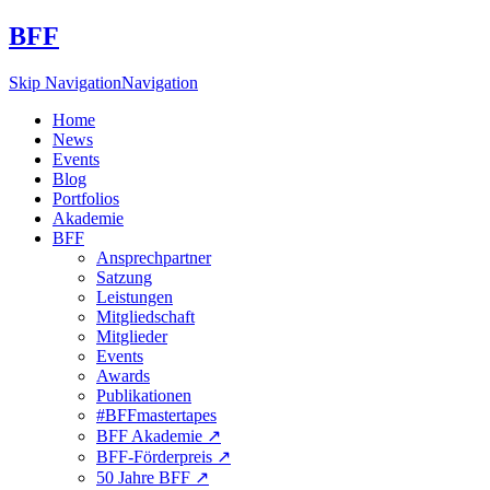
BFF
Skip Navigation
Navigation
Home
News
Events
Blog
Portfolios
Akademie
BFF
Ansprechpartner
Satzung
Leistungen
Mitgliedschaft
Mitglieder
Events
Awards
Publikationen
#BFFmastertapes
BFF Akademie ↗︎
BFF-Förderpreis ↗︎
50 Jahre BFF ↗︎