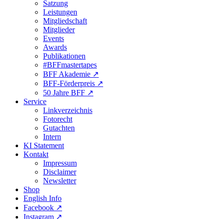
Satzung
Leistungen
Mitgliedschaft
Mitglieder
Events
Awards
Publikationen
#BFFmastertapes
BFF Akademie ↗︎
BFF-Förderpreis ↗︎
50 Jahre BFF ↗︎
Service
Linkverzeichnis
Fotorecht
Gutachten
Intern
KI Statement
Kontakt
Impressum
Disclaimer
Newsletter
Shop
English Info
Facebook ↗︎
Instagram ↗︎