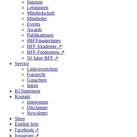
Satzung
Leistungen
Mitgliedschaft
Mitglieder
Events
Awards
Publikationen
#BFFmastertapes
BFF Akademie ↗︎
BFF-Förderpreis ↗︎
50 Jahre BFF ↗︎
Service
Linkverzeichnis
Fotorecht
Gutachten
Intern
KI Statement
Kontakt
Impressum
Disclaimer
Newsletter
Shop
English Info
Facebook ↗︎
Instagram ↗︎