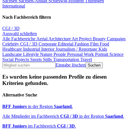
Sachsen
Sachsen-Anhalt
Schleswig-Holstein
Thüringen
International
Nach Fachbereich filtern
CGI / 3D
Auswahl schließen
Alle Fachbereiche
Aerial
Architecture
Art Project
Beauty
Campaign
Celebrity
CGI / 3D
Corporate
Editorial
Fashion
Film
Food
Healthcare
Industrial
Interior
Journalism / Reportage
Kids
Landscape
Lifestyle
Nature
People
Personal Work
Portrait
Science
Social Projects
Sports
Stills
Transportation
Travel
Eingabe löschen
Es wurden keine passenden Profile zu diesen
Kriterien gefunden.
Alternative Suche
BFF Juniors
in der Region
Saarland
.
Alle Mitglieder im Fachbereich
CGI / 3D
in der Region
Saarland
.
BFF Juniors
im Fachbereich
CGI / 3D
.