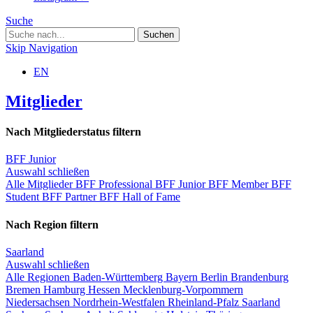
Suche
Skip Navigation
EN
Mitglieder
Nach Mitgliederstatus filtern
BFF Junior
Auswahl schließen
Alle Mitglieder
BFF Professional
BFF Junior
BFF Member
BFF
Student
BFF Partner
BFF Hall of Fame
Nach Region filtern
Saarland
Auswahl schließen
Alle Regionen
Baden-Württemberg
Bayern
Berlin
Brandenburg
Bremen
Hamburg
Hessen
Mecklenburg-Vorpommern
Niedersachsen
Nordrhein-Westfalen
Rheinland-Pfalz
Saarland