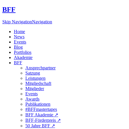
BFF
Skip Navigation
Navigation
Home
News
Events
Blog
Portfolios
Akademie
BFF
Ansprechpartner
Satzung
Leistungen
Mitgliedschaft
Mitglieder
Events
Awards
Publikationen
#BFFmastertapes
BFF Akademie ↗︎
BFF-Förderpreis ↗︎
50 Jahre BFF ↗︎