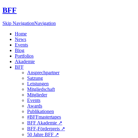
BFF
Skip Navigation
Navigation
Home
News
Events
Blog
Portfolios
Akademie
BFF
Ansprechpartner
Satzung
Leistungen
Mitgliedschaft
Mitglieder
Events
Awards
Publikationen
#BFFmastertapes
BFF Akademie ↗︎
BFF-Förderpreis ↗︎
50 Jahre BFF ↗︎