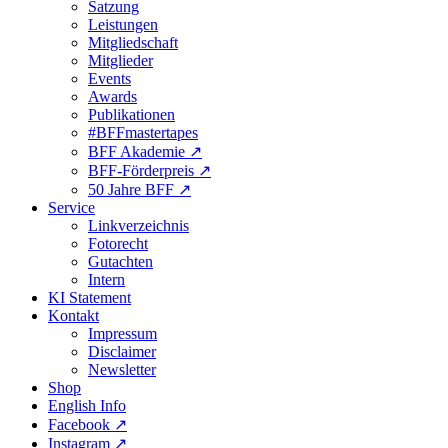
Satzung
Leistungen
Mitgliedschaft
Mitglieder
Events
Awards
Publikationen
#BFFmastertapes
BFF Akademie ↗︎
BFF-Förderpreis ↗︎
50 Jahre BFF ↗︎
Service
Linkverzeichnis
Fotorecht
Gutachten
Intern
KI Statement
Kontakt
Impressum
Disclaimer
Newsletter
Shop
English Info
Facebook ↗︎
Instagram ↗︎