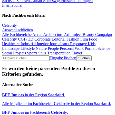
Sachsen
Sachsen-Anhalt
Schleswig-Holstein
Thüringen
International
Nach Fachbereich filtern
Celebrity
Auswahl schließen
Alle Fachbereiche
Aerial
Architecture
Art Project
Beauty
Campaign
Celebrity
CGI / 3D
Corporate
Editorial
Fashion
Film
Food
Healthcare
Industrial
Interior
Journalism / Reportage
Kids
Landscape
Lifestyle
Nature
People
Personal Work
Portrait
Science
Social Projects
Sports
Stills
Transportation
Travel
Eingabe löschen
Es wurden keine passenden Profile zu diesen
Kriterien gefunden.
Alternative Suche
BFF Juniors
in der Region
Saarland
.
Alle Mitglieder im Fachbereich
Celebrity
in der Region
Saarland
.
BFF Juniors
im Fachbereich
Celebrity
.