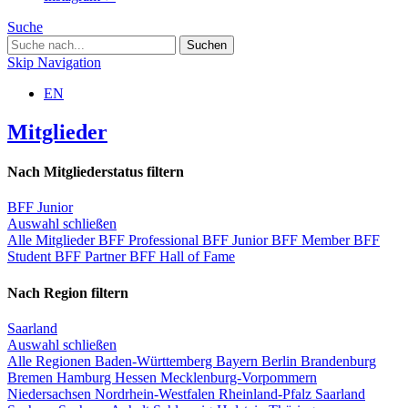
Suche
Skip Navigation
EN
Mitglieder
Nach Mitgliederstatus filtern
BFF Junior
Auswahl schließen
Alle Mitglieder
BFF Professional
BFF Junior
BFF Member
BFF
Student
BFF Partner
BFF Hall of Fame
Nach Region filtern
Saarland
Auswahl schließen
Alle Regionen
Baden-Württemberg
Bayern
Berlin
Brandenburg
Bremen
Hamburg
Hessen
Mecklenburg-Vorpommern
Niedersachsen
Nordrhein-Westfalen
Rheinland-Pfalz
Saarland