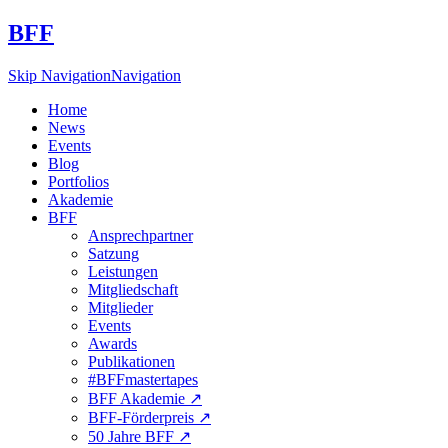
BFF
Skip Navigation
Navigation
Home
News
Events
Blog
Portfolios
Akademie
BFF
Ansprechpartner
Satzung
Leistungen
Mitgliedschaft
Mitglieder
Events
Awards
Publikationen
#BFFmastertapes
BFF Akademie ↗︎
BFF-Förderpreis ↗︎
50 Jahre BFF ↗︎