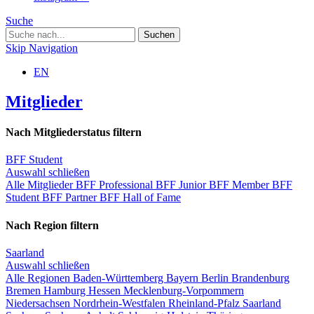
Suche
Skip Navigation
EN
Mitglieder
Nach Mitgliederstatus filtern
BFF Student
Auswahl schließen
Alle Mitglieder
BFF Professional
BFF Junior
BFF Member
BFF
Student
BFF Partner
BFF Hall of Fame
Nach Region filtern
Saarland
Auswahl schließen
Alle Regionen
Baden-Württemberg
Bayern
Berlin
Brandenburg
Bremen
Hamburg
Hessen
Mecklenburg-Vorpommern
Niedersachsen
Nordrhein-Westfalen
Rheinland-Pfalz
Saarland