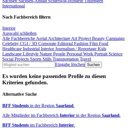
Sachsen
Sachsen-Anhalt
Schleswig-Holstein
Thüringen
International
Nach Fachbereich filtern
Interior
Auswahl schließen
Alle Fachbereiche
Aerial
Architecture
Art Project
Beauty
Campaign
Celebrity
CGI / 3D
Corporate
Editorial
Fashion
Film
Food
Healthcare
Industrial
Interior
Journalism / Reportage
Kids
Landscape
Lifestyle
Nature
People
Personal Work
Portrait
Science
Social Projects
Sports
Stills
Transportation
Travel
Eingabe löschen
Es wurden keine passenden Profile zu diesen
Kriterien gefunden.
Alternative Suche
BFF Students
in der Region
Saarland
.
Alle Mitglieder im Fachbereich
Interior
in der Region
Saarland
.
BFF Students
im Fachbereich
Interior
.