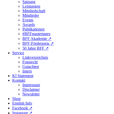
Satzung
Leistungen
Mitgliedschaft
Mitglieder
Events
Awards
Publikationen
#BFFmastertapes
BFF Akademie ↗︎
BFF-Förderpreis ↗︎
50 Jahre BFF ↗︎
Service
Linkverzeichnis
Fotorecht
Gutachten
Intern
KI Statement
Kontakt
Impressum
Disclaimer
Newsletter
Shop
English Info
Facebook ↗︎
Instagram ↗︎