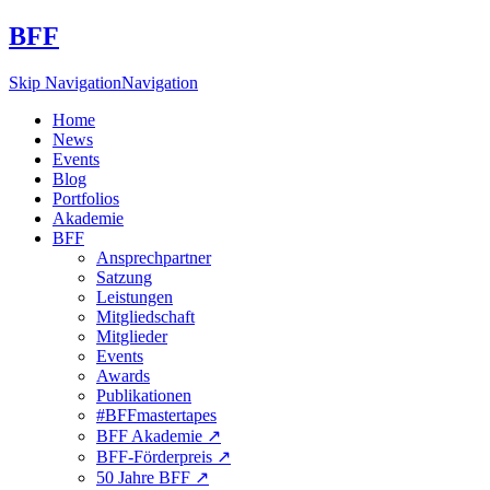
BFF
Skip Navigation
Navigation
Home
News
Events
Blog
Portfolios
Akademie
BFF
Ansprechpartner
Satzung
Leistungen
Mitgliedschaft
Mitglieder
Events
Awards
Publikationen
#BFFmastertapes
BFF Akademie ↗︎
BFF-Förderpreis ↗︎
50 Jahre BFF ↗︎