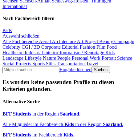
Sachsen
Sachsen-Anhalt
Schleswig-Holstein
Thüringen
International
Nach Fachbereich filtern
Kids
Auswahl schließen
Alle Fachbereiche
Aerial
Architecture
Art Project
Beauty
Campaign
Celebrity
CGI / 3D
Corporate
Editorial
Fashion
Film
Food
Healthcare
Industrial
Interior
Journalism / Reportage
Kids
Landscape
Lifestyle
Nature
People
Personal Work
Portrait
Science
Social Projects
Sports
Stills
Transportation
Travel
Eingabe löschen
Es wurden keine passenden Profile zu diesen
Kriterien gefunden.
Alternative Suche
BFF Students
in der Region
Saarland
.
Alle Mitglieder im Fachbereich
Kids
in der Region
Saarland
.
BFF Students
im Fachbereich
Kids
.