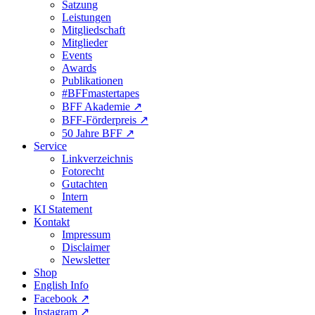
Satzung
Leistungen
Mitgliedschaft
Mitglieder
Events
Awards
Publikationen
#BFFmastertapes
BFF Akademie ↗︎
BFF-Förderpreis ↗︎
50 Jahre BFF ↗︎
Service
Linkverzeichnis
Fotorecht
Gutachten
Intern
KI Statement
Kontakt
Impressum
Disclaimer
Newsletter
Shop
English Info
Facebook ↗︎
Instagram ↗︎