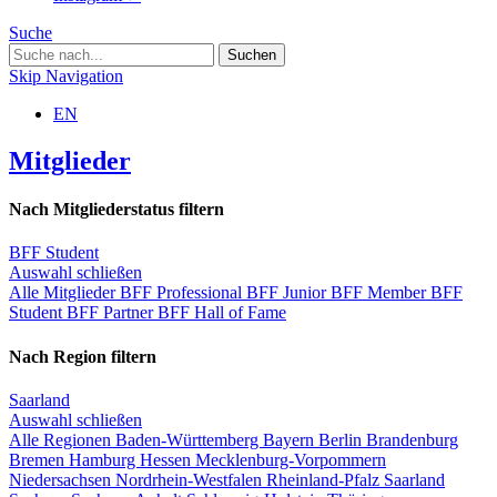
Suche
Skip Navigation
EN
Mitglieder
Nach Mitgliederstatus filtern
BFF Student
Auswahl schließen
Alle Mitglieder
BFF Professional
BFF Junior
BFF Member
BFF
Student
BFF Partner
BFF Hall of Fame
Nach Region filtern
Saarland
Auswahl schließen
Alle Regionen
Baden-Württemberg
Bayern
Berlin
Brandenburg
Bremen
Hamburg
Hessen
Mecklenburg-Vorpommern
Niedersachsen
Nordrhein-Westfalen
Rheinland-Pfalz
Saarland