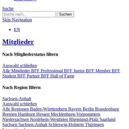
Suche
Skip Navigation
EN
Mitglieder
Nach Mitgliederstatus filtern
Auswahl schließen
Alle Mitglieder
BFF Professional
BFF Junior
BFF Member
BFF
Student
BFF Partner
BFF Hall of Fame
Nach Region filtern
Sachsen-Anhalt
Auswahl schließen
Alle Regionen
Baden-Württemberg
Bayern
Berlin
Brandenburg
Bremen
Hamburg
Hessen
Mecklenburg-Vorpommern
Niedersachsen
Nordrhein-Westfalen
Rheinland-Pfalz
Saarland
Sachsen
Sachsen-Anhalt
Schleswig-Holstein
Thüringen