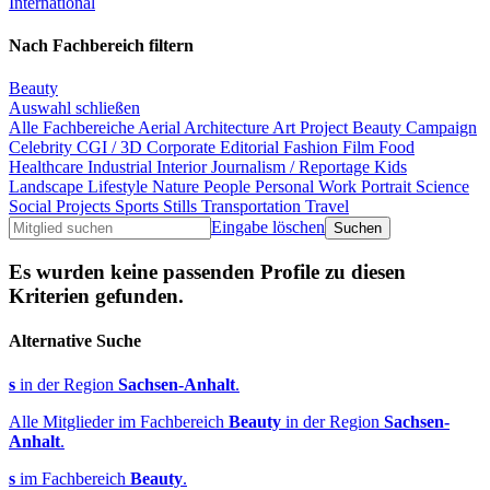
International
Nach Fachbereich filtern
Beauty
Auswahl schließen
Alle Fachbereiche
Aerial
Architecture
Art Project
Beauty
Campaign
Celebrity
CGI / 3D
Corporate
Editorial
Fashion
Film
Food
Healthcare
Industrial
Interior
Journalism / Reportage
Kids
Landscape
Lifestyle
Nature
People
Personal Work
Portrait
Science
Social Projects
Sports
Stills
Transportation
Travel
Eingabe löschen
Es wurden keine passenden Profile zu diesen
Kriterien gefunden.
Alternative Suche
s
in der Region
Sachsen-Anhalt
.
Alle Mitglieder im Fachbereich
Beauty
in der Region
Sachsen-
Anhalt
.
s
im Fachbereich
Beauty
.