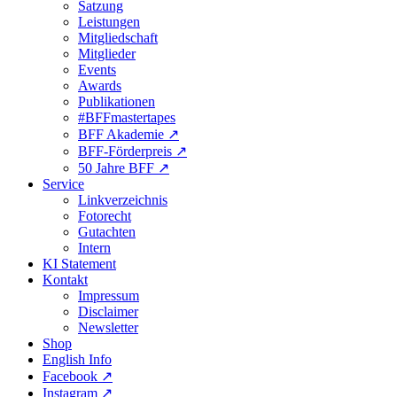
Satzung
Leistungen
Mitgliedschaft
Mitglieder
Events
Awards
Publikationen
#BFFmastertapes
BFF Akademie ↗︎
BFF-Förderpreis ↗︎
50 Jahre BFF ↗︎
Service
Linkverzeichnis
Fotorecht
Gutachten
Intern
KI Statement
Kontakt
Impressum
Disclaimer
Newsletter
Shop
English Info
Facebook ↗︎
Instagram ↗︎