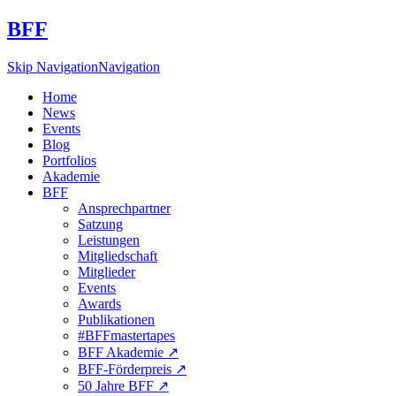
BFF
Skip Navigation
Navigation
Home
News
Events
Blog
Portfolios
Akademie
BFF
Ansprechpartner
Satzung
Leistungen
Mitgliedschaft
Mitglieder
Events
Awards
Publikationen
#BFFmastertapes
BFF Akademie ↗︎
BFF-Förderpreis ↗︎
50 Jahre BFF ↗︎