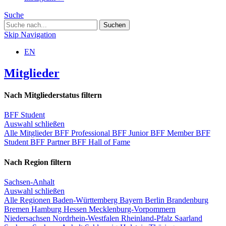
Suche
Skip Navigation
EN
Mitglieder
Nach Mitgliederstatus filtern
BFF Student
Auswahl schließen
Alle Mitglieder
BFF Professional
BFF Junior
BFF Member
BFF
Student
BFF Partner
BFF Hall of Fame
Nach Region filtern
Sachsen-Anhalt
Auswahl schließen
Alle Regionen
Baden-Württemberg
Bayern
Berlin
Brandenburg
Bremen
Hamburg
Hessen
Mecklenburg-Vorpommern
Niedersachsen
Nordrhein-Westfalen
Rheinland-Pfalz
Saarland