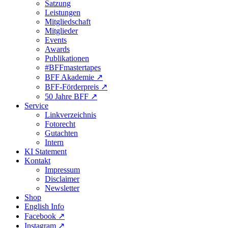
Satzung
Leistungen
Mitgliedschaft
Mitglieder
Events
Awards
Publikationen
#BFFmastertapes
BFF Akademie ↗︎
BFF-Förderpreis ↗︎
50 Jahre BFF ↗︎
Service
Linkverzeichnis
Fotorecht
Gutachten
Intern
KI Statement
Kontakt
Impressum
Disclaimer
Newsletter
Shop
English Info
Facebook ↗︎
Instagram ↗︎