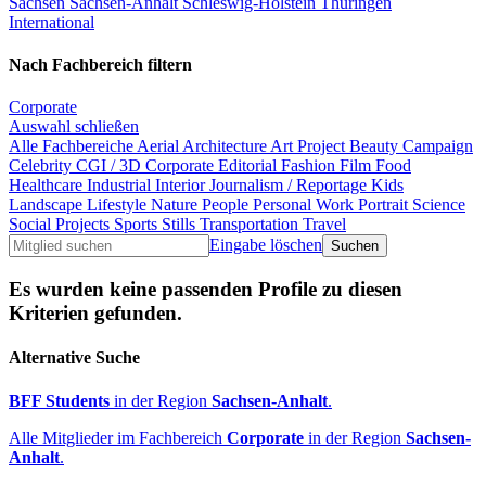
Sachsen
Sachsen-Anhalt
Schleswig-Holstein
Thüringen
International
Nach Fachbereich filtern
Corporate
Auswahl schließen
Alle Fachbereiche
Aerial
Architecture
Art Project
Beauty
Campaign
Celebrity
CGI / 3D
Corporate
Editorial
Fashion
Film
Food
Healthcare
Industrial
Interior
Journalism / Reportage
Kids
Landscape
Lifestyle
Nature
People
Personal Work
Portrait
Science
Social Projects
Sports
Stills
Transportation
Travel
Eingabe löschen
Es wurden keine passenden Profile zu diesen
Kriterien gefunden.
Alternative Suche
BFF Students
in der Region
Sachsen-Anhalt
.
Alle Mitglieder im Fachbereich
Corporate
in der Region
Sachsen-
Anhalt
.