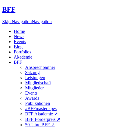
BFF
Skip Navigation
Navigation
Home
News
Events
Blog
Portfolios
Akademie
BFF
Ansprechpartner
Satzung
Leistungen
Mitgliedschaft
Mitglieder
Events
Awards
Publikationen
#BFFmastertapes
BFF Akademie ↗︎
BFF-Förderpreis ↗︎
50 Jahre BFF ↗︎