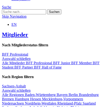
Suche
Skip Navigation
EN
Mitglieder
Nach Mitgliederstatus filtern
BFF Professional
Auswahl schließen
Alle Mitglieder
BFF Professional
BFF Junior
BFF Member
BFF
Student
BFF Partner
BFF Hall of Fame
Nach Region filtern
Sachsen-Anhalt
Auswahl schließen
Alle Regionen
Baden-Württemberg
Bayern
Berlin
Brandenburg
Bremen
Hamburg
Hessen
Mecklenburg-Vorpommern
Niedersachsen
Nordrhein-Westfalen
Rheinland-Pfalz
Saarland