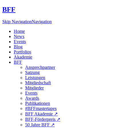
BFF
Skip Navigation
Navigation
Home
News
Events
Blog
Portfolios
Akademie
BFF
Ansprechpartner
Satzung
Leistungen
Mitgliedschaft
Mitglieder
Events
Awards
Publikationen
#BFFmastertapes
BFF Akademie ↗︎
BFF-Förderpreis ↗︎
50 Jahre BFF ↗︎