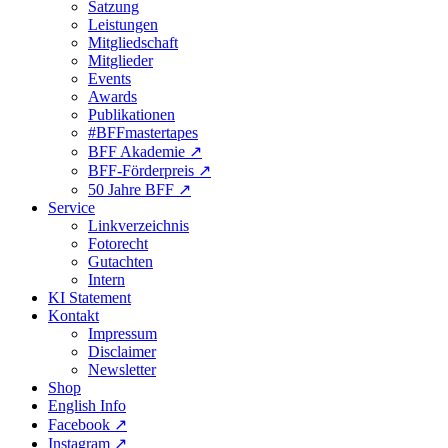
Satzung
Leistungen
Mitgliedschaft
Mitglieder
Events
Awards
Publikationen
#BFFmastertapes
BFF Akademie ↗︎
BFF-Förderpreis ↗︎
50 Jahre BFF ↗︎
Service
Linkverzeichnis
Fotorecht
Gutachten
Intern
KI Statement
Kontakt
Impressum
Disclaimer
Newsletter
Shop
English Info
Facebook ↗︎
Instagram ↗︎