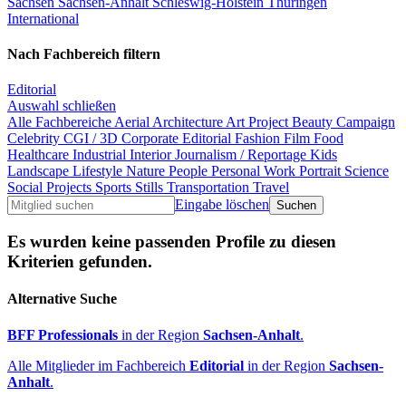
Sachsen
Sachsen-Anhalt
Schleswig-Holstein
Thüringen
International
Nach Fachbereich filtern
Editorial
Auswahl schließen
Alle Fachbereiche
Aerial
Architecture
Art Project
Beauty
Campaign
Celebrity
CGI / 3D
Corporate
Editorial
Fashion
Film
Food
Healthcare
Industrial
Interior
Journalism / Reportage
Kids
Landscape
Lifestyle
Nature
People
Personal Work
Portrait
Science
Social Projects
Sports
Stills
Transportation
Travel
Eingabe löschen
Es wurden keine passenden Profile zu diesen
Kriterien gefunden.
Alternative Suche
BFF Professionals
in der Region
Sachsen-Anhalt
.
Alle Mitglieder im Fachbereich
Editorial
in der Region
Sachsen-
Anhalt
.