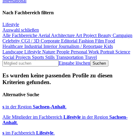
International
Nach Fachbereich filtern
Lifestyle
Auswahl schließen
Alle Fachbereiche
Aerial
Architecture
Art Project
Beauty
Campaign
Celebrity
CGI / 3D
Corporate
Editorial
Fashion
Film
Food
Healthcare
Industrial
Interior
Journalism / Reportage
Kids
Landscape
Lifestyle
Nature
People
Personal Work
Portrait
Science
Social Projects
Sports
Stills
Transportation
Travel
Eingabe löschen
Es wurden keine passenden Profile zu diesen
Kriterien gefunden.
Alternative Suche
s
in der Region
Sachsen-Anhalt
.
Alle Mitglieder im Fachbereich
Lifestyle
in der Region
Sachsen-
Anhalt
.
s
im Fachbereich
Lifestyle
.