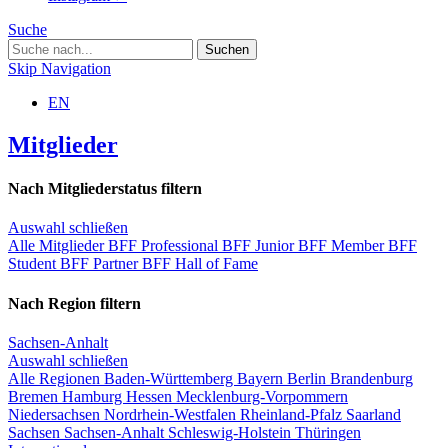
Suche
Skip Navigation
EN
Mitglieder
Nach Mitgliederstatus filtern
Auswahl schließen
Alle Mitglieder
BFF Professional
BFF Junior
BFF Member
BFF
Student
BFF Partner
BFF Hall of Fame
Nach Region filtern
Sachsen-Anhalt
Auswahl schließen
Alle Regionen
Baden-Württemberg
Bayern
Berlin
Brandenburg
Bremen
Hamburg
Hessen
Mecklenburg-Vorpommern
Niedersachsen
Nordrhein-Westfalen
Rheinland-Pfalz
Saarland
Sachsen
Sachsen-Anhalt
Schleswig-Holstein
Thüringen