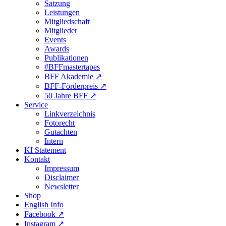
Satzung
Leistungen
Mitgliedschaft
Mitglieder
Events
Awards
Publikationen
#BFFmastertapes
BFF Akademie ↗︎
BFF-Förderpreis ↗︎
50 Jahre BFF ↗︎
Service
Linkverzeichnis
Fotorecht
Gutachten
Intern
KI Statement
Kontakt
Impressum
Disclaimer
Newsletter
Shop
English Info
Facebook ↗︎
Instagram ↗︎