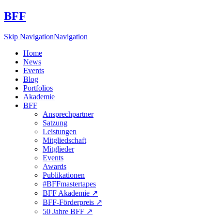
BFF
Skip Navigation
Navigation
Home
News
Events
Blog
Portfolios
Akademie
BFF
Ansprechpartner
Satzung
Leistungen
Mitgliedschaft
Mitglieder
Events
Awards
Publikationen
#BFFmastertapes
BFF Akademie ↗︎
BFF-Förderpreis ↗︎
50 Jahre BFF ↗︎