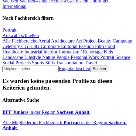
Sachsen
Sachsen-Anhalt
Schleswig-Holstein
Thüringen
International
Nach Fachbereich filtern
Portrait
Auswahl schließen
Alle Fachbereiche
Aerial
Architecture
Art Project
Beauty
Campaign
Celebrity
CGI / 3D
Corporate
Editorial
Fashion
Film
Food
Healthcare
Industrial
Interior
Journalism / Reportage
Kids
Landscape
Lifestyle
Nature
People
Personal Work
Portrait
Science
Social Projects
Sports
Stills
Transportation
Travel
Eingabe löschen
Es wurden keine passenden Profile zu diesen
Kriterien gefunden.
Alternative Suche
BFF Juniors
in der Region
Sachsen-Anhalt
.
Alle Mitglieder im Fachbereich
Portrait
in der Region
Sachsen-
Anhalt
.