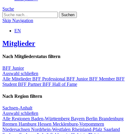
Suche
Skip Navigation
EN
Mitglieder
Nach Mitgliederstatus filtern
BFF Junior
Auswahl schließen
Alle Mitglieder
BFF Professional
BFF Junior
BFF Member
BFF
Student
BFF Partner
BFF Hall of Fame
Nach Region filtern
Sachsen-Anhalt
Auswahl schließen
Alle Regionen
Baden-Württemberg
Bayern
Berlin
Brandenburg
Bremen
Hamburg
Hessen
Mecklenburg-Vorpommern
Niedersachsen
Nordrhein-Westfalen
Rheinland-Pfalz
Saarland