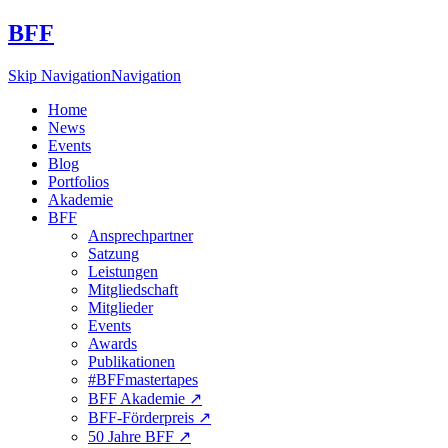
BFF
Skip Navigation
Navigation
Home
News
Events
Blog
Portfolios
Akademie
BFF
Ansprechpartner
Satzung
Leistungen
Mitgliedschaft
Mitglieder
Events
Awards
Publikationen
#BFFmastertapes
BFF Akademie ↗︎
BFF-Förderpreis ↗︎
50 Jahre BFF ↗︎