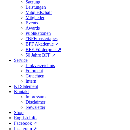
Satzung
Leistungen
Mitgliedschaft
Mitglieder
Events
Awards
Publikationen
#BFFmastertapes
BFF Akademie ↗︎
BFF-Förderpreis ↗︎
50 Jahre BFF ↗︎
Service
Linkverzeichnis
Fotorecht
Gutachten
Intern
KI Statement
Kontakt
Impressum
Disclaimer
Newsletter
Shop
English Info
Facebook ↗︎
Instagram ↗︎