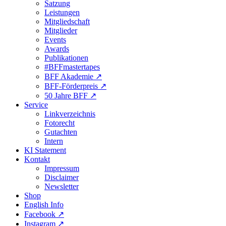
Satzung
Leistungen
Mitgliedschaft
Mitglieder
Events
Awards
Publikationen
#BFFmastertapes
BFF Akademie ↗︎
BFF-Förderpreis ↗︎
50 Jahre BFF ↗︎
Service
Linkverzeichnis
Fotorecht
Gutachten
Intern
KI Statement
Kontakt
Impressum
Disclaimer
Newsletter
Shop
English Info
Facebook ↗︎
Instagram ↗︎