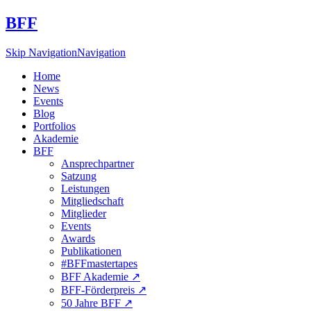
BFF
Skip Navigation
Navigation
Home
News
Events
Blog
Portfolios
Akademie
BFF
Ansprechpartner
Satzung
Leistungen
Mitgliedschaft
Mitglieder
Events
Awards
Publikationen
#BFFmastertapes
BFF Akademie ↗︎
BFF-Förderpreis ↗︎
50 Jahre BFF ↗︎