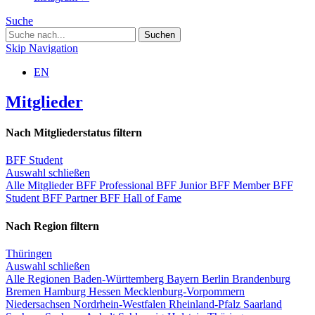
Suche
Skip Navigation
EN
Mitglieder
Nach Mitgliederstatus filtern
BFF Student
Auswahl schließen
Alle Mitglieder
BFF Professional
BFF Junior
BFF Member
BFF
Student
BFF Partner
BFF Hall of Fame
Nach Region filtern
Thüringen
Auswahl schließen
Alle Regionen
Baden-Württemberg
Bayern
Berlin
Brandenburg
Bremen
Hamburg
Hessen
Mecklenburg-Vorpommern
Niedersachsen
Nordrhein-Westfalen
Rheinland-Pfalz
Saarland