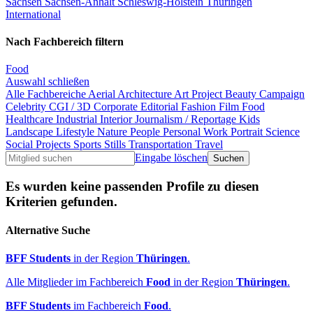
Sachsen
Sachsen-Anhalt
Schleswig-Holstein
Thüringen
International
Nach Fachbereich filtern
Food
Auswahl schließen
Alle Fachbereiche
Aerial
Architecture
Art Project
Beauty
Campaign
Celebrity
CGI / 3D
Corporate
Editorial
Fashion
Film
Food
Healthcare
Industrial
Interior
Journalism / Reportage
Kids
Landscape
Lifestyle
Nature
People
Personal Work
Portrait
Science
Social Projects
Sports
Stills
Transportation
Travel
Eingabe löschen
Es wurden keine passenden Profile zu diesen
Kriterien gefunden.
Alternative Suche
BFF Students
in der Region
Thüringen
.
Alle Mitglieder im Fachbereich
Food
in der Region
Thüringen
.
BFF Students
im Fachbereich
Food
.