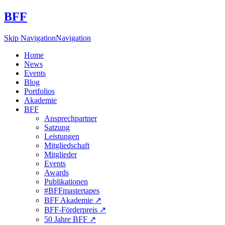
BFF
Skip Navigation
Navigation
Home
News
Events
Blog
Portfolios
Akademie
BFF
Ansprechpartner
Satzung
Leistungen
Mitgliedschaft
Mitglieder
Events
Awards
Publikationen
#BFFmastertapes
BFF Akademie ↗︎
BFF-Förderpreis ↗︎
50 Jahre BFF ↗︎