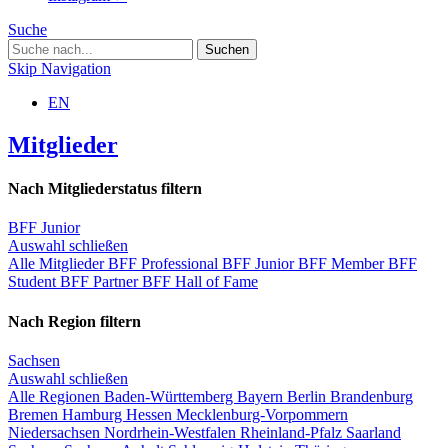
Suche
Skip Navigation
EN
Mitglieder
Nach Mitgliederstatus filtern
BFF Junior
Auswahl schließen
Alle Mitglieder
BFF Professional
BFF Junior
BFF Member
BFF
Student
BFF Partner
BFF Hall of Fame
Nach Region filtern
Sachsen
Auswahl schließen
Alle Regionen
Baden-Württemberg
Bayern
Berlin
Brandenburg
Bremen
Hamburg
Hessen
Mecklenburg-Vorpommern
Niedersachsen
Nordrhein-Westfalen
Rheinland-Pfalz
Saarland