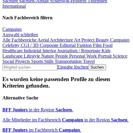
Sachsen
Sachsen-Anhalt
Schleswig-Holstein
Thüringen
International
Nach Fachbereich filtern
Campaign
Auswahl schließen
Alle Fachbereiche
Aerial
Architecture
Art Project
Beauty
Campaign
Celebrity
CGI / 3D
Corporate
Editorial
Fashion
Film
Food
Healthcare
Industrial
Interior
Journalism / Reportage
Kids
Landscape
Lifestyle
Nature
People
Personal Work
Portrait
Science
Social Projects
Sports
Stills
Transportation
Travel
Eingabe löschen
Es wurden keine passenden Profile zu diesen
Kriterien gefunden.
Alternative Suche
BFF Juniors
in der Region
Sachsen
.
Alle Mitglieder im Fachbereich
Campaign
in der Region
Sachsen
.
BFF Juniors
im Fachbereich
Campaign
.