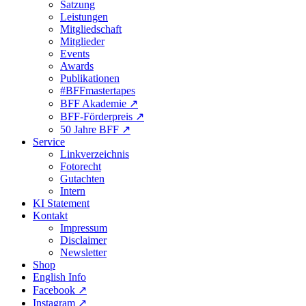
Satzung
Leistungen
Mitgliedschaft
Mitglieder
Events
Awards
Publikationen
#BFFmastertapes
BFF Akademie ↗︎
BFF-Förderpreis ↗︎
50 Jahre BFF ↗︎
Service
Linkverzeichnis
Fotorecht
Gutachten
Intern
KI Statement
Kontakt
Impressum
Disclaimer
Newsletter
Shop
English Info
Facebook ↗︎
Instagram ↗︎